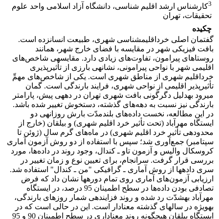
3
کارشناس ارشد اقلیم شناسی، دانشگاه آزاد اسلامی واحد علوم
تحقیقات، تهران
چکیده
گفتمان اصلی خرداقلیم‎شناسی شهری، طبیعت انسان‎زده است.
بافت فیزیکی شهر در مقایسه با فضای خارج شهر، همانند
روستاهای پیرامون، تفاوت‌های زیادی دارد. مقایسه‎ی شاخص‌های
اقلیمی شهر با نواحی پیرامونی، نشانه‎ی بارزی از تأثیرپذیری
خرداقلیم شهری از مناطق شهری است. یکی از شاخص‌های مهمِّ
تأثیرپذیر اقلیمی از نواحی شهری، فرایند بارندگی است. گمان
می‎رود به‎دلیل دگرگونی بافت شهری تهران در دهه‎ی پیش، پارامتر
بارندگی نیز نسبت به دهه‌های گذشته، دستخوش تغییر شده باشد.
در این مطالعه، نخست داده‌های بلندمدّت بارش روزانه‎ی دو
ایستگاه مهرآباد (تحت تأثیر خرد اقلیم شهری) و بیلقان (خارج از
محدوده‎ی تأثیر خرد اقلیم شهری) در ماه‌های گرم سال (ژوئن تا
سپتامبر) جمع‌آوری شد؛ سپس با استفاده از دو روش آزمون آماری
کروسکال والیس و آزمون تاو ـ کندال، وجود روند در داده‌ها، مورد
بررسی قرار گرفت. سرانجام، برای تعیین نوع و زمان تغییر در
سری داده‎ها از روش آماری ـ گرافیکی "من ـ کندال" استفاده شد.
ارزیابی آزمون‌های آماری روی تمام دوره‎ها نشان داد که فرض
تصادفی بودن داده‌ها در سطح اطمینان 95 درصد، در ایستگاه
مهرآباد به‎شدّت رد شده و روند فزاینده‎ی شمار روزهای بارندگی،
به‎ویژه در سال‎های گذشته معنادار است. این در حالی است که در
ایستگاه بیلقان هیچ‎گونه روند معنا‌داری در سطح اطمینان 90 و 95