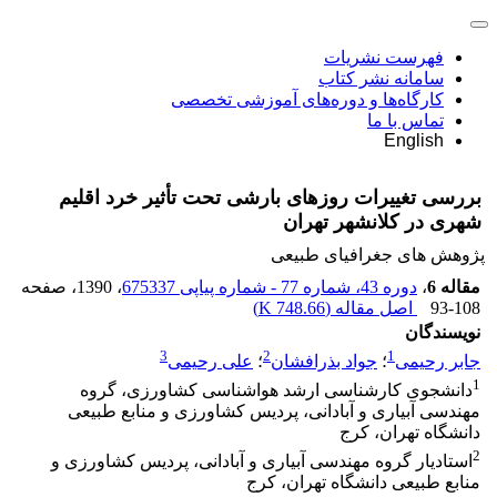
فهرست نشریات
سامانه نشر کتاب
کارگاه‌ها و دوره‌های آموزشی تخصصی
تماس با ما
English
بررسی تغییرات روزهای بارشی تحت تأثیر خرد اقلیم
شهری در کلانشهر تهران
پژوهش های جغرافیای طبیعی
مقاله 6
،
دوره 43، شماره 77 - شماره پیاپی 675337
، 1390
، صفحه
93-108
اصل مقاله (
748.66 K
)
نویسندگان
3
2
1
جابر رحیمی
؛
جواد بذرافشان
؛
علی رحیمی
1
دانشجوی کارشناسی ارشد هواشناسی کشاورزی، گروه
مهندسی آبیاری و آبادانی، پردیس کشاورزی و منابع طبیعی
دانشگاه تهران، کرج
2
استادیار گروه مهندسی آبیاری و آبادانی، پردیس کشاورزی و
منابع طبیعی دانشگاه تهران، کرج