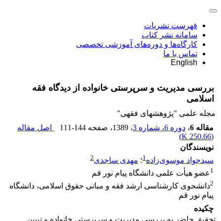
فهرست نشریات
سامانه نشر کتاب
کارگاه‌ها و دوره‌های آموزشی تخصصی
تماس با ما
English
بررسی مدیریت و سرپرستی خانواده از دیدگاه فقه
اسلامی
مجله علمی "پژوهشهای فقهی"
مقاله 6
،
دوره 6، شماره 3
، 1389
، صفحه
111-144
اصل مقاله
)
250.66 K
(
نویسندگان
2
1
سیدجواد موسوی‌زاده
؛
مهدی ساجدی
1
عضو هیأت علمی دانشگاه پیام نور قم
2
دانشجوی کارشناسی ارشد فقه و مبانی حقوق اسلامی، دانشگاه
پیام نور قم
چکیده
تحقیق حاضر به بررسی مدیریت و سرپرستی خانواده و تبیین