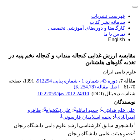
فهرست نشریات
سامانه نشر کتاب
کارگاه‌ها و دوره‌های آموزشی تخصصی
تماس با ما
English
مقایسه ارزش غذایی کنجاله منداب و کنجاله تخم پنبه در
تغذیه گاوهای هلشتاین
علوم دامی ایران
مقاله 7
،
دوره 43، شماره 1 - شماره پیاپی 912294
، 1391
، صفحه
61-70
اصل مقاله (
254.78 K
)
شناسه دیجیتال (DOI):
10.22059/ijas.2012.24910
نویسندگان
3
2
1
علی خلج هدایتی
؛
حمید امانلو
؛
علی نیکخواه
؛
طاهره
1
1
امیرآبادی
؛
نجمه اسلامیان فارسونی
1
دانشجوی سابق کارشناسی ارشد علوم دامی دانشگاه زنجان
2
عضو هیئت علمی دانشگاه زنجان