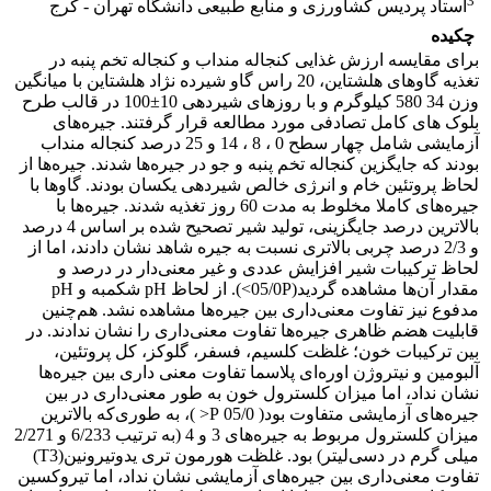
3
استاد پردیس کشاورزی و منابع طبیعی دانشگاه تهران - کرج
چکیده
برای مقایسه ارزش غذایی کنجاله منداب و کنجاله تخم پنبه در
تغذیه گاوهای هلشتاین، 20 راس گاو شیرده نژاد هلشتاین با میانگین
وزن 34 580 کیلوگرم و با روزهای شیردهی 10±100 در قالب طرح
بلوک های کامل تصادفی مورد مطالعه قرار گرفتند. جیره‌های
آزمایشی شامل چهار سطح 0 ، 8 ، 14 و 25 درصد کنجاله منداب
بودند که جایگزین کنجاله تخم پنبه و جو در جیره‌ها شدند. جیره‌ها از
لحاظ پروتئین خام و انرژی خالص شیردهی یکسان بودند. گاوها با
جیره‌های کاملا مخلوط به مدت 60 روز تغذیه شدند. جیره‌ها با
بالاترین درصد جایگزینی، تولید شیر تصحیح شده بر اساس 4 درصد
و 2/3 درصد چربی بالاتری نسبت به جیره شاهد نشان دادند، اما از
لحاظ ترکیبات شیر افزایش عددی و غیر معنی‌دار در درصد و
مقدار آن‌ها مشاهده گردید(05/0P>). از لحاظ pH شکمبه و pH
مدفوع نیز تفاوت معنی‌داری بین جیره‌ها مشاهده نشد. هم‌چنین
قابلیت هضم ظاهری جیره‌ها تفاوت معنی‌داری را نشان ندادند. در
بین ترکیبات خون؛ غلظت کلسیم، فسفر، گلوکز، کل پروتئین،
آلبومین و نیتروژن اوره‌ای پلاسما تفاوت معنی داری بین جیره‌ها
نشان نداد، اما میزان کلسترول خون به طور معنی‌داری در بین
جیره‌های آزمایشی متفاوت بود( 05/0 P< )، به طوری‌که بالاترین
میزان کلسترول مربوط به جیره‌های 3 و 4 (به ترتیب 6/233 و 2/271
میلی گرم در دسی‌لیتر) بود. غلظت هورمون تری یدوتیرونین(T3)
تفاوت معنی‌داری بین جیره‌های آزمایشی نشان نداد، اما تیروکسین