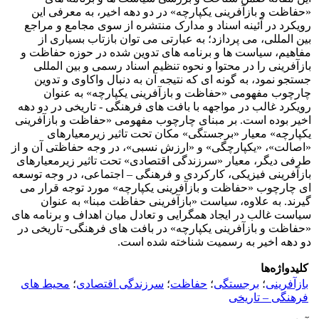
«حفاظت و بازآفرینی یکپارچه» در دو دهه اخیر، به معرفی این
رویکرد در آئینه اسناد و مدارک منتشره از سوی مجامع و مراجع
بین المللی، می پردازد؛ به عبارتی می توان بازتاب بسیاری از
مفاهیم، سیاست ها و برنامه های تدوین شده در حوزه حفاظت و
بازآفرینی را در محتوا و نحوه تنظیم اسناد رسمی و بین المللی
جستجو نمود، به گونه ای که نتیجه آن به دنبال واکاوی و تدوین
چارچوب مفهومی «حفاظت و بازآفرینی یکپارچه» به عنوان
رویکرد غالب در مواجهه با بافت های فرهنگی - تاریخی در دو دهه
اخیر بوده است. بر مبنای چارچوب مفهومی «حفاظت و بازآفرینی
یکپارچه» معیار «برجستگی» مکان تحت تاثیر زیرمعیارهای
«اصالت»، «یکپارچگی» و «ارزش نسبی»، در وجه حفاظتی آن و از
طرفی دیگر، معیار «سرزندگی اقتصادی» تحت تاثیر زیرمعیارهای
بازآفرینی فیزیکی، کارکردی و فرهنگی – اجتماعی، در وجه توسعه
ای چارچوب «حفاظت و بازآفرینی یکپارچه» مورد توجه قرار می
گیرند. به علاوه، سیاست «بازآفرینی حفاظت مبنا» به عنوان
سیاست غالب در ایجاد همگرایی و تعادل میان اهداف و برنامه های
«حفاظت و بازآفرینی یکپارچه» در بافت های فرهنگی- تاریخی در
دو دهه اخیر به رسمیت شناخته شده است.
کلیدواژه‌ها
بازآفرینی
؛
برجستگی
؛
حفاظت
؛
سرزندگی اقتصادی
؛
محیط های
فرهنگی – تاریخی