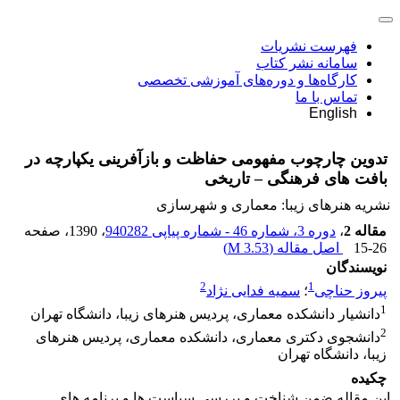
فهرست نشریات
سامانه نشر کتاب
کارگاه‌ها و دوره‌های آموزشی تخصصی
تماس با ما
English
تدوین چارچوب مفهومی حفاظت و بازآفرینی یکپارچه در
بافت های فرهنگی – تاریخی
نشریه هنرهای زیبا: معماری و شهرسازی
مقاله 2
،
دوره 3، شماره 46 - شماره پیاپی 940282
، 1390
، صفحه
15-26
اصل مقاله (
3.53 M
)
نویسندگان
2
1
پیروز حناچی
؛
سمیه فدایی نژاد
1
دانشیار دانشکده معماری، پردیس هنرهای زیبا، دانشگاه تهران
2
دانشجوی دکتری معماری، دانشکده معماری، پردیس هنرهای
زیبا، دانشگاه تهران
چکیده
این مقاله ضمن شناخت و بررسی سیاست ها و برنامه های