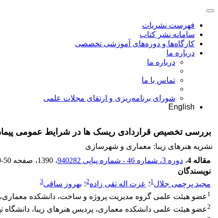
فهرست نشریات
سامانه نشر کتاب
کارگاه‌ها و دوره‌های آموزشی تخصصی
درباره ما
درباره ما
تماس با ما
شورای برنامه‌ریزی و ارتقای مجلات علمی
English
بررسی تخصیص قراردادی ریسک ها در شرایط عمومی پیمان
نشریه هنرهای زیبا: معماری و شهرسازی
مقاله 4
،
دوره 3، شماره 46 - شماره پیاپی 940282
، 1390
، صفحه
9-50
نویسندگان
3
2
1
مجید پرچمی جلال
؛
عزت اله تقی زاده
؛
بهروز ساقی
1
عضو هیئت علمی گروه مدیریت پروژه و ساخت، دانشکده معماری، پر
2
عضو هیئت علمی دانشکده معماری، پردیس هنرهای زیبا، دانشگاه ت