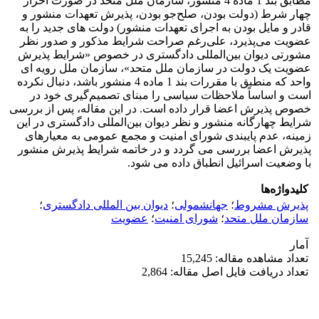
مطابق بند 1 ماده 4 منشور، سازمان ملل متحد در صورت احراز
چهار شرط (دولت بودن، صلح‌جو بودن، پذیرش تعهدات منشور و
قادر و مایل بودن به اجرای تعهدات منشور) دولت های جدید را به
عضویت می‌پذیرد، علی‌رغم صراحت شرایط مذکور و صدور نظر
مشورتی دیوان بین‌المللی دادگستری در خصوص «شرایط پذیرش
عضویت یک دولت در سازمان ملل متحد»، سازمان ملل رویه ای
واحد که منطبق با مقررات بند 1 ماده 4 منشور باشد، دنبال نکرده
است و اساساً ملاحظات سیاسی را مبنای تصمیم‌گیری خود در
خصوص پذیرش اعضا قرار داده است. در این مقاله، پس از بررسی
شرایط چهارگانه منشور و نظر دیوان بین‌المللی دادگستری در این
زمینه، عدم پایبندی شورای امنیت و مجمع عمومی به معیارهای
پذیرش اعضا بررسی می گردد و در خاتمه شرایط پذیرش منشور
با وضعیت اسرائیل انطباق داده می شود.
کلیدواژه‌ها
پذیرش مشروط
؛
جهانشمولی
؛
دیوان بین المللی دادگستری
؛
سازمان ملل متحد
؛
شورای امنیت
؛
عضویت
آمار
تعداد مشاهده مقاله: 15,245
تعداد دریافت فایل اصل مقاله: 2,864