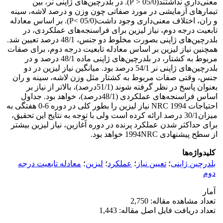
معنی‌داری نداشتند(05/0 < P). در بلدرچین‌های ژاپنی نر، بین
تیمارهای آزمایشی در مورد صفاتی چون وزن و درصد لاشه، سینه
و ران، اختلاف معنی‌داری وجود داشت(05/0 >P). بر اساس معادله
تابعیت درجه دوم، نیاز لیزین برای فراسنجه‌های عملکردی، در
بلدرچین‌های ژاپنی بصورت مخلوط دو جنس، 48/1 درصد تعیین شد.
همچنین نیاز لیزین بر اساس معادله تابعیت درجه دوم، برای صفات
مربوط به کشتار، در بلدرچین‌های ژاپنی ماده 48/1 درصد و در
بلدرچین‌های ژاپنی نر 54/1 درصد بود. میانگین نیاز لیزین در دو
جنس، وقتی صفات مربوط به کشتار مثل وزن لاشه، سینه و ران
بعنوان پاسخ در نظر گرفته شوند (51/1درصد)، بالاتر از نیاز بر
اساس فراسنجه‌های عملکردی (48/1درصد)، خواهد بود. جداول
احتیاجات 1994 NRC نیاز لیزین را بطور کلی در دوره 6-0 هفتگی به
میزان30/1 درصد ارائه کرده است ولی با توجه به نتایج این تحقیق،
برای حداکثر شدن عملکرد پرنده در دوره آغازین، نیاز لیزین بیشتر
از سطح پیشنهادی 1994NRC خواهد بود.
کلیدواژه‌ها
بلدرچین ژاپنی
؛
تعیین نیاز
؛
عملکرد
؛
لیزین
؛
معادله تابعیت درجه
دوم
آمار
تعداد مشاهده مقاله: 2,750
تعداد دریافت فایل اصل مقاله: 1,443