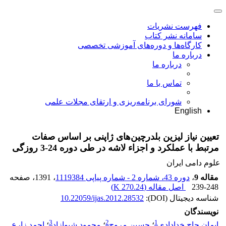
فهرست نشریات
سامانه نشر کتاب
کارگاه‌ها و دوره‌های آموزشی تخصصی
درباره ما
درباره ما
تماس با ما
شورای برنامه‌ریزی و ارتقای مجلات علمی
English
تعیین نیاز لیزین بلدرچین‌های ژاپنی بر اساس صفات
مرتبط با عملکرد و اجزاء لاشه در طی دوره 24-3 روزگی
علوم دامی ایران
مقاله 9
،
دوره 43، شماره 2 - شماره پیاپی 1119384
، 1391
، صفحه
239-248
اصل مقاله (
270.24 K
)
شناسه دیجیتال (DOI):
10.22059/ijas.2012.28532
نویسندگان
3
2
1
ایمان حاج خدادادی
؛
حسین مروج
؛
محمود شیوازاد
؛
احمد زارع