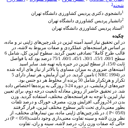
3
شحنه
1
دانشجوی دکتری پردیس کشاورزی دانشگاه تهران
2
دانشیار پردیس کشاورزی دانشگاه تهران
3
استاد پردیس کشاورزی دانشگاه تهران
چکیده
در این تحقیق نیاز اسید آمینه لیزین در بلدرچین‌های ژاپنی نر و ماده،
بر اساس فراسنجه‌های عملکردی و صفات مربوط به لاشه، در
قالب طرح کاملا" تصادفی تعیین گردید. سطوح لیزین کل، شامل 6
سطح 00/1، 15/1، 30/1، 45/1، 60/1، 75/1 درصد بود که با فواصل
ثابت 15/0، از سطح لیزین در جیره پایه تهیه شد. سایر اسید
آمینه‌های ضروری به میزان مساوی یا بالاتر از نیاز های ارائه شده
در (1994 NRC ) تامین گردید. در این آزمایش، هر تیمار دارای 5
تکرار و هرتکرار شامل 50 پرنده از مخلوط هر دو جنس بود.
جیره‌های آزمایشی، در دوره 24-3 روزگی به پرنده‌ها اختصاص داده
شد. در تحقیق حاضر از روش معادله تابعیت درجه دوم، برای تعیین
نیاز لیزین با توجه به فراسنجه‌های مختلف، استفاده گردید. وزن
بدن در 24روزگی، افزایش وزن، مصرف خوراک و درصد تلفات
بطور معنی‌داری تحت تاثیر سطوح مختلف لیزین، قرار گرفتند
(05/0 >P ). در بلدرچین‌های ژاپنی ماده، بین تیمارهای مختلف، از
نظر وزن لاشه و سینه تفاوت معنی‌داری وجود داشت(05/0 > P) در
حالی که صفات وزن ران، درصد لاشه، سینه و ران، تفاوت