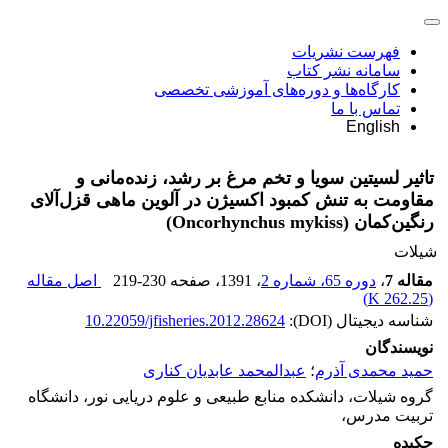
فهرست نشریات
سامانه نشر کتاب
کارگاه‌ها و دوره‌های آموزشی تخصصی
تماس با ما
English
تاثیر لسیتین سویا و تخم مرغ بر رشد، زنده‌مانی و
مقاومت به تنش کمبود اکسیژن در آلوین ماهی قزل‌آلای
رنگین‌کمان (Oncorhynchus mykiss)
شیلات
مقاله 7
،
دوره 65، شماره 2
، 1391
، صفحه
219-230
اصل مقاله
)
262.25 K
(
شناسه دیجیتال (DOI):
10.22059/jfisheries.2012.28624
نویسندگان
حمید محمدی آذرم
؛
عبدالمحمد عابدیان کناری
گروه شیلات، دانشکده منابع طبیعی و علوم دریایی نور، دانشگاه
تربیت مدرس،
چکیده