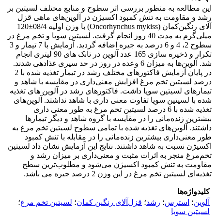
این مطالعه به منظور بررسی اثر سطوح و منابع مختلف لسیتین بر
رشد و مقاومت به تنش کمبود اکسیژن در آلوین‌های ماهی قزل
آلای رنگین‌کمان (Oncorhynchus mykiss) با وزن اولیه 08/4±120
میلی‌گرم به مدت 40 روز انجام گرفت. لسیتین سویا و تخم مرغ در
سطوح 2، 4 و 6 درصد به جیره اضافه گردید. آزمایش با 7 تیمار و 3
تکرار و ذخیره سازی 165 عدد آلوین در تانک های 90 لیتری انجام
شد. آلوین‌ها به میزان 6 وعده در روز در حد سیری غذادهی شدند.
در پایان آزمایش فاکتورهای مختلف رشد در تیمار تغذیه شده با 2
درصد لسیتین تخم مرغ افزایش معنی‌داری در مقایسه با شاهد و
تیمارهای لسیتین سویا داشت. فاکتورهای رشد در آلوین های تغذیه
شده با لسیتین سویا تفاوت معنی داری با شاهد نداشتد. آلوین‌های
تغذیه شده با 6 درصد لسیتین تخم مرغ به طور معنی داری
بیشترین زنده‌مانی را در مقایسه با گروه شاهد و دیگر تیمارها
داشتند. آلوین‌های تغذیه شده با تمامی سطوح لسیتین تخم مرغ به
طور معنی‌داری بیشترین زنده‌مانی را در مقابله با تنش کمبود
اکسیژن نسبت به شاهد داشتند. نتایج این آزمایش نشان داد لسیتین
تخم‌مرغ منجر به اثرات مثبت و معنی‌داری بر میزان رشد و
مقاومت به تنش کمبود اکسیژن می‌شود و مطلوب‌ترین سطح
تغذیه‌ای لسیتین تخم مرغ در این وزن 2 درصد جیره می باشد.
کلیدواژه‌ها
آلوین
؛
استرس
؛
رشد
؛
قزل‌آلای رنگین کمان
؛
لسیتین تخم مرغ
؛
لسیتین سویا