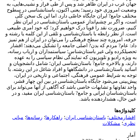
جهان غرب در ایران ظاهر شد و پس از طی فراز و نشیب‌هایی، به
وضعیت امروزی خود رسید؛ یعنی اکنون، باستانشناسی در سطوح
مختلف جامع? ایران جایگاه خاصّی دارد. اما این یک سخن کلّی
است، و اگر بر چشم‌انداز عمومی باستان‌شناسی در ایران نظر
کنیم، ضرورت نقد را قویاً درک خواهیم کرد؛ که خود امری طبیعی
است. از نظر رابطه با باستان‌شناسی و تلقی از این کلمه یا رشته و
حرفه، امروزه چند سطح فرهنگی را می‌توان در ایران از هم تمیز
داد: عام? مردم که بدن? اصلی جامعه را تشکیل می‌دهند؛ اقشار
تحصیلکرده ولی غیر باستان‌شناس؛ سیاستمداران و ارباب رسانه،
به ویژه رادیو و تلویزیون که نمایندگی نظام سیاسی را به عهده
دارند، و بالاخره جامع? باستان‌شناسی ایران؛ شامل دانشجویان و
اساتید باستان‌شناسی در دانشگاهها و افراد شاغل در این رشته. با
توجه به شرایط عمومی فرهنگی، اجتماعی و تاریخی در ایران،
پیش‌بینی می‌شود جایگاه باستان‌شناسی در بین این چهار قشر،
واجد تفاوتها و تشابهات خاصی باشد که آگاهی از آنها می‌تواند برای
باستان‌شناسان ایرانی و جامع? باستان‌شناسی ایران مفید، و در
عین حال، هشداردهنده باشد.
کلیدواژه‌ها
اقشارمختلف
؛
باستان‌شناسی ایران
؛
راهکارها
؛
رسانه‌ها
؛
مبانی
نظری
؛
مشکلات
آمار