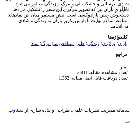
شادی، ترسالی و خشکسالی و مرگ و زندگی متبلور می‌شود.
نامْ‌آوایِِِِِِِِِِِِِِِِِِِِِ باران نیز که تصویر مرکزی این شعر را تشکیل می‌دهد
دستخوش چنین پارادوکسی است. تنش مستمر میان این نمادهای
متناقض‌نما در نهایت با بارشِ یکریزِ باران به زندگی و شادی
می‌انجامد
کلیدواژه‌ها
باران
؛
تراژدی
؛
زندگی
؛
طنز
؛
متناقض‌نما
؛
مرگ
؛
نماد
مراجع
آمار
تعداد مشاهده مقاله: 2,811
تعداد دریافت فایل اصل مقاله: 1,362
سامانه مدیریت نشریات علمی.
طراحی و پیاده سازی از
سیناوب