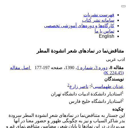
فهرست نشریات
سامانه نشر کتاب
کارگاه‌ها و دوره‌های آموزشی تخصصی
تماس با ما
English
متناقض‌نما در نمادهای شعر انشودة المطر
ادب عربی
مقاله 8
،
دوره 3، شماره 1
، 1390
، صفحه
177-197
اصل مقاله
)
224.45 K
(
نویسندگان
2
1
عدنان طهماسبی
؛
ناصر زارع
1
استادیار دانشکدة ادبیات دانشگاه تهران
2
استادیار دانشگاه خلیج فارس
چکیده
این جستار به متناقض‌نما در نمادهای شعرِ انشودة المطر سرودة
بدر شاکر السیاب و نیز به چگونگی ظهور و حضور معنا در آنها
می‌پردازد. در این نمادها تا پایان شعر، مضامینِ متناقض‌نمای غم و