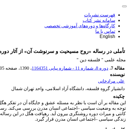
فهرست نشریات
سامانه نشر کتاب
کارگاه‌ها و دوره‌های آموزشی تخصصی
تماس با ما
English
تأملی در رساله «روح مسیحیت و سرنوشت آن» از آثار دوره
مجله علمی " فلسفه دین "
مقاله 7
،
دوره 8، شماره 11 - شماره پیاپی 1164351
، 1390
، صفحه
05
نویسنده
علی مرادخانی
دانشیار گروه فلسفه، دانشگاه آزاد اسلامی، واحد تهران شمال
چکیده
این مقاله بر آن است با نظر به مسئله عشق و جایگاه آن در تفکر 
توجه به وضعیت سیاسی –اجتماعی انسان مدرن بررسی می‌کند. رساله 
کانتی و میراث دوره روشنگری بیرون آید. رهیافت هگل در این رساله ب
زندگی سیاسی –اجتماعی انسان مدرن قرار گیرد.