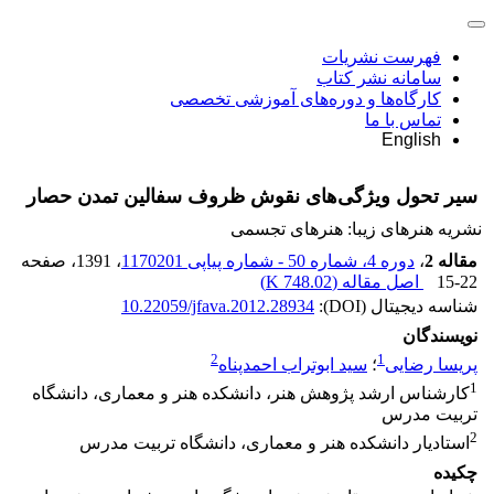
فهرست نشریات
سامانه نشر کتاب
کارگاه‌ها و دوره‌های آموزشی تخصصی
تماس با ما
English
سیر تحول ویژگی‌های نقوش ظروف سفالین تمدن حصار
نشریه هنرهای زیبا: هنرهای تجسمی
مقاله 2
،
دوره 4، شماره 50 - شماره پیاپی 1170201
، 1391
، صفحه
15-22
اصل مقاله (
748.02 K
)
شناسه دیجیتال (DOI):
10.22059/jfava.2012.28934
نویسندگان
2
1
پریسا رضایی
؛
سید ابوتراب احمدپناه
1
کارشناس ارشد پژوهش هنر، دانشکده هنر و معماری، دانشگاه
تربیت مدرس
2
استادیار دانشکده هنر و معماری، دانشگاه تربیت مدرس
چکیده