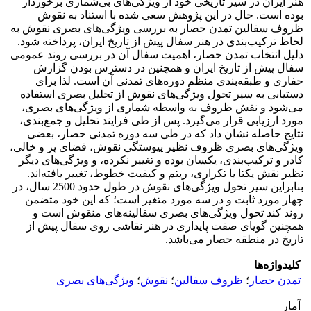
هنر ایران در سیر تاریخی خود از ویژگی‌های بی‌شماری برخوردار
بوده است. حال در این پژوهش سعی شده با استناد به نقوش
ظروف سفالین تمدن حصار به بررسی ویژگی‌های بصری نقوش به
لحاظ ترکیب‌بندی در هنر سفال پیش از تاریخ ایران، پرداخته شود.
دلیل انتخاب تمدن حصار، اهمیت سفال آن در بررسی روند عمومی
سفال پیش از تاریخ ایران و همچنین در دسترس بودن گزارش
حفاری و طبقه‌بندی منظم دوره‌های تمدنی آن است. لذا برای
دستیابی به سیر تحول ویژگی‌های نقوش از تحلیل بصری استفاده
می‌شود و نقش ظروف به واسطه شماری از ویژگی‌های بصری،
مورد ارزیابی قرار می‌گیرد. پس از طی فرایند تحلیل و جمع‌بندی،
نتایج حاصله نشان داد که در طی سه دوره تمدنی حصار، بعضی
ویژگی‌های بصری ظروف نظیر پیوستگی نقوش، فضای پر و خالی،
کادر و ترکیب‌بندی، یکسان بوده و تغییر نکرده، و ویژگی‌های دیگر
نظیر نقش یکتا یا تکراری، ریتم و کیفیت خطوط، تغییر یافته‌اند.
بنابراین سیر تحول ویژگی‌های نقوش در طول حدود 2500 سال، در
چهار مورد ثابت و در سه مورد متغیر است؛ که این خود متضمن
روند کند تحول ویژگی‌های بصری سفالینه‌های منقوش است و
همچنین گویای صفت پایداری در هنر نقاشی روی سفال پیش از
تاریخ در منطقه حصار می‌باشد.
کلیدواژه‌ها
تمدن حصار
؛
ظروف سفالین
؛
نقوش
؛
ویژگی‌های بصری
آمار