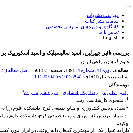
فهرست نشریات
سامانه نشر کتاب
کارگاه‌ها و دوره‌های آموزشی تخصصی
تماس با ما
English
بررسی تاثیر جیبرلین، اسید سالیسیلیک و اسید آسکوربیک بر 
علوم گیاهان زراعی ایران
مقاله 2
،
دوره 43، شماره 4
، 1391
، صفحه
561-571
اصل مقاله (
21 K
شناسه دیجیتال (DOI):
10.22059/ijfcs.2013.29413
نویسندگان
3
2
1
رامین عالیوند
؛
رضا توکل افشاری
؛
فرزاد شریف زاده
1
دانشجوی کارشناسی ارشد
2
استاد، پردیس کشاورزی و منابع طبیعی کرج، دانشکده علوم زراعی 
3
دانشیار، پردیس کشاورزی و منابع طبیعی کرج، دانشکده علوم زراع
چکیده
کلزا به عنوان یکی از مهمترین گیاهان دانه روغنی در ایران مورد ک