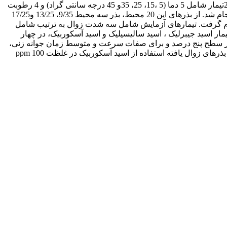
برخی هورمون های گیاهی و ویتامین بر بهبود خصوصیات جوانه زنی بذرهای زوال یافته کلزا (Brassica napus) بود. تیمارهای تحقیق مجموعا 20تیمار شامل 5 دما (5 ،15، 25، 35و 45 درجه سانتی گراد) و 4 رطوبت
محتوی بذر (5،9،13 و17 درصد) برای فراهم آوردن محیط انبار بودند. بعد از 90 روز از انبارداری، درصد و سرعت جوانه زنی برای 20 محیط انجام شد. از بذرهای این 20 محیط، بذر سه محیط 9/35، 13/25 و17/25
، برای آزمایش بعدی انتخاب شدند. آزمایش دوم به صورت فاکتوریل در قالب طرح کاملا تصادفی در4 تکرار انجام گرفت. تیمارهای آزمایش شامل سه شدت زوال به ترتیب شامل
)، متوسط (47 %) و پایین (5 %) به ترتیب ناشی از شرایط رطوبت محتوی بذر/ دمای نگهداری 9/35، 13/25 و17/25 و سه تیمار اسید جیبرلیک ، اسید سالیسیلیک و اسید آسکوربیک، در چهار
گیاهچه نرمال در سطح پنج درصد و برای صفات سرعت و متوسط زمان جوانه زنی،
طول گیاهچه، وزن گیاهچه و شاخص ویگور1و2 درسطح یک درصد معنی دار بود. در این تحقیق بهترین تیمار برای بهبود خصوصیات جوانه زنی بذرهای زوال یافته استفاده از اسید آسکوربیک در غلظت 100 ppm