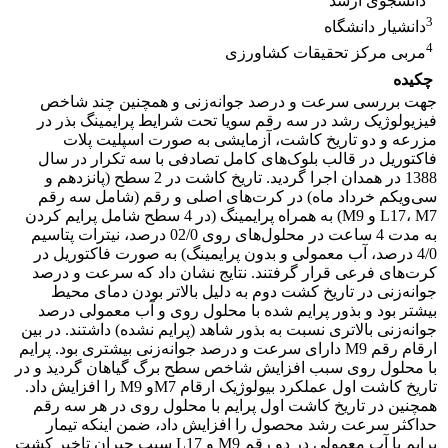
دانشجوی ارشد
3
دانشیار دانشگاه
4
مربی مرکز تحقیقات کشاورزی
چکیده
جهت بررسی سرعت و درصد جوانه‌زنی و همچنین چند شاخص
فیزیولوژیک رشد در سه رقم سویا تحت شرایط پرایمینگ بذر در
مزرعه و دو تاریخ کاشت، آزمایشی به صورت اسپلیت پلات
فاکتوریل در قالب بلوک‌های کامل تصادفی با سه تکرار در سال
1388 در همدان اجرا گردید. تاریخ کاشت در 2 سطح (پانزدهم و
سی‌و‌یکم خرداد ماه) در کرت‌های اصلی و رقم (شامل سه رقم
L17، M7 و M9) به همراه پرایمینگ (در 4 سطح شامل پرایم کردن
به مدت 4 ساعت در محلول‌های روی 02/0 درصد، نیترات پتاسیم
4/0 درصد، آب معمولی و بدون پرایمینگ) به صورت فاکتوریل در
کرت‌های فرعی قرار گرفتند. نتایج نشان داد که سرعت و درصد
جوانه‌زنی در تاریخ کشت دوم به دلیل بالاتر بودن دمای محیط
بیشتر بود و بذور پرایم شده با محلول روی و آب معمولی درصد
جوانه‌زنی بالاتری نسبت به بذور شاهد (پرایم نشده) داشتند. در بین
ارقام رقم M9 دارای سرعت و درصد جوانه‌زنی بیشتری بود. پرایم
با محلول روی سبب افزایش شاخص سطح برگ گیاهان گردید و در
تاریخ کاشت اول عملکرد بیولوژیک ارقام M7و M9 را افزایش داد.
همچنین در تاریخ کاشت اول پرایم با محلول روی در هر سه رقم
حداکثر سرعت رشد محصول را افزایش داد، ضمن اینکه تیمار
پرایم با آب معمولی در دو رقم M9 و L17 سبب جبران تاخیر کشت