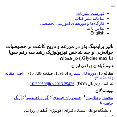
فهرست نشریات
سامانه نشر کتاب
کارگاه‌ها و دوره‌های آموزشی تخصصی
تماس با ما
English
تاثیر پرایمینگ بذر در مزرعه و تاریخ کاشت بر خصوصیات
جوانه‌زنی و چند شاخص فیزیولوژیک رشد سه رقم سویا
(Glycine max L.) در همدان
علوم گیاهان زراعی ایران
مقاله 15
،
دوره 43، شماره 4
، 1391
، صفحه
715-728
اصل مقاله
)
474.41 K
(
شناسه دیجیتال (DOI):
10.22059/ijfcs.2013.29426
نویسندگان
3
2
1
محمد ابوطالبیان
؛
حسن راه چمندی
؛
گورز احمدوند
؛
آژنگ
4
جاهدی
1
دانشگاه بوعلی سینا، دکترای اکولوژی گیاهان زراعی
2