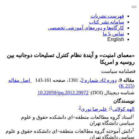
فهرست نشریات
سامانه نشر کتاب
کارگاه‌ها و دوره‌های آموزشی تخصصی
تماس با ما
English
«معمای امنیت» و آیندة نظام کنترل تسلیحات دوجانبه بین
روسیه و امریکا
فصلنامه سیاست
مقاله 9
،
دوره 42، شماره 2
، 1391
، صفحه
143-161
اصل مقاله
)
215 K
(
شناسه دیجیتال (DOI):
10.22059/jpq.2012.29972
نویسندگان
2
1
الهه کولائی
؛
علیرضا نوری
1
استاد گروه مطالعات منطقه¬ای دانشکده حقوق و علوم
سیاسی دانشگاه تهران
2
دانش آموخته گروه مطالعات منطقه¬ای دانشکده حقوق و علوم
سیاسی دانشگاه تهران