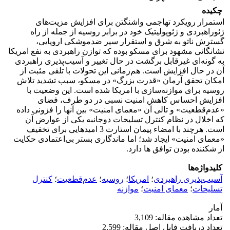
چکیده
استمرار رویکرد تهاجمی واشنگتن برای افزایش مزیت‌های
ژئوراهبردی و ژئوپولیتیک خود در برابر روسیه از جمله از راه
گسترش ناتو به شرق و استقرار سپر ضدموشکی اروپایی،
نشانگانی مشهود برای مسکو بوده که توازن راهبردی به نفع امریکا
به گونه‌ای غیرقابل برگشت در حال تغییر و آسیب‌پذیری راهبردی
آن در حال افزایش است. هم‌زمانی این تحولات با تلقی مثبت از
امکان تحقق آرمان «قدرت بزرگ» در مسکو، سبب تشدید تلاش
روسیه برای موازنه‌سازی با امریکا شده است. این وضعیت با
افزایش احساس کاهش امنیت نسبی در دو طرف، فضای
«عدم‌قطعیت» و تالی آن «معمای امنیت» بین آنها را فزونی داده
که اخلال در نظام کنترل تسلیحات دوجانبه یکی از عوارض آن
است. هرچند با امضاء پیمان استارت 3 امیدهایی برای تخفیف
«معمای امنیت» ایجاد شد؛ اما ماندگاری بستر بی‌اعتمادی حکایت
از شکننده بودن توافق ها دارد.
کلیدواژه‌ها
آسیب‌پذیری راهبردی
؛
امریکا
؛
روسیه
؛
عدم‌قطعیت
؛
کنترل
تسلیحات
؛
معمای امنیت
؛
موازنه
آمار
تعداد مشاهده مقاله: 3,109
تعداد دریافت فایل اصل مقاله: 2,599