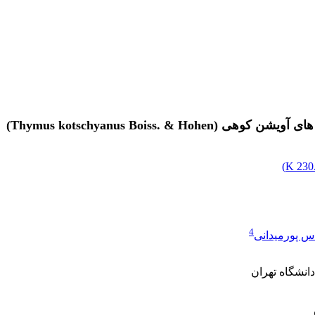
Thymus kotschyanus Boiss)
)
230.
4
س پورمیدانی
نشگاه تهران