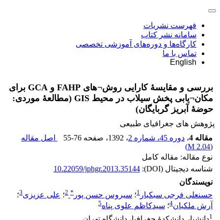
فهرست نشریات
سامانه نشر کتاب
کارگاه‌ها و دوره‌های آموزشی تخصصی
تماس با ما
English
بررسی و مقایسۀ کارایی روش‎¬های FAHP و GCA برای
مکان¬یابی پخش سیلاب در محیط GIS (مطالعۀ موردی:
حوضۀ آبریز گربایگان)
پژوهش های جغرافیای طبیعی
مقاله 4
،
دوره 45، شماره 2
، 1392
، صفحه
55-76
اصل مقاله
)
2.04 M
(
نوع مقاله: مقاله کامل
شناسه دیجیتال (DOI):
10.22059/jphgr.2013.35144
نویسندگان
3
2
*
1
حسنعلی فرجی سبکبار
؛
سیروس حسن پور
؛
علی عزیزی
؛
5
4
آرش ملکیان
؛
سیدکاظم علوی پناه
1
دانشیار دانشکدۀ جغرافیا، دانشگاه تهران