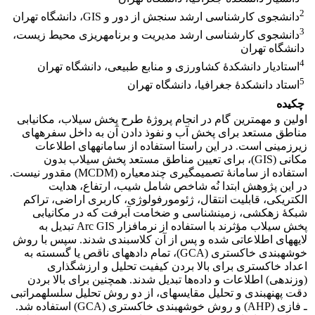
2
دانشجوی کارشناسی ارشد سنجش از دور و GIS، دانشگاه تهران
3
دانشجوی کارشناسی ارشد مدیریت و برنامه‎ریزی محیط زیست،
دانشگاه تهران
4
استادیار دانشکدۀ کشاورزی و منابع طبیعی، دانشگاه تهران
5
استاد دانشکدۀ جغرافیا، دانشگاه تهران
چکیده
اولین و مهم‎ترین گام در انجام پروژۀ طرح پخش سیلاب، مکان‎یابی
مناطق مستعد برای پخش آب و نفوذ دادن آن به داخل سفره‎های
زیرزمینی است. در این راستا استفاده از سامانه‎های اطلاعات
مکانی (GIS)، برای تعیین مناطق مستعد پخش سیلاب بدون
استفاده از سامانۀ تصمیم‎گیری چندمعیاره (MCDM) مقدور نیست.
در این پژوهش ابتدا نُه شاخص شامل شیب، ارتفاع، هدایت
الکتریکی، قابلیت انتقال، ژئومورفولوژی، کاربری اراضی، تراکم
شبکۀ زهکشی، زمین‎شناسی و ضخامت آبرفت که در مکان‎یابی
پخش سیلاب مؤثرند با استفاده از نرم‎افزار Arc GIS تبدیل به
لایه‎های اطلاعاتی شده و پس از آن کلاس‎بندی شدند. سپس با روش
خوشه‎بندی خاکستری (GCA)، تمام داده‎های ناقص یا گسسته به
اعداد خاکستری برای بالا بردن کیفیت تحلیل و ارزش‎گذاری
(وزن‎دهی) اطلاعات و داده‌ها تبدیل شدند. همچنین برای بالا بردن
دقت پهنه‎بندی و تحلیل مقایسه‎ای، از دو روش تحلیل سلسله‎مراتبی
ـ فازی (AHP) و روش خوشه‎بندی خاکستری (GCA) استفاده شد.