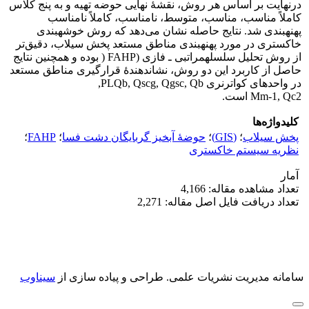
درنهایت بر اساس هر روش، نقشۀ نهایی حوضه تهیه و به پنج کلاس
کاملاً مناسب، مناسب، متوسط، نامناسب، کاملاً نامناسب
پهنه‎بندی شد. نتایج حاصله نشان می‌دهد که روش خوشه‎بندی
خاکستری در مورد پهنه‎بندی مناطق مستعد پخش سیلاب، دقیق‌تر
از روش تحلیل سلسله‎مراتبی ـ فازی (FAHP ( بوده و همچنین نتایج
حاصل از کاربرد این دو روش، نشان‎دهندۀ قرارگیری مناطق مستعد
در واحدهای کواترنری PLQb, Qscg, Qgsc, Qb,
Mm-1, Qc2 است.
کلیدواژه‌ها
پخش سیلاب
؛
(GIS)
؛
حوضۀ آبخیز گربایگان دشت فسا
؛
FAHP
؛
نظریه سیستم خاکستری
آمار
تعداد مشاهده مقاله: 4,166
تعداد دریافت فایل اصل مقاله: 2,271
سامانه مدیریت نشریات علمی.
طراحی و پیاده سازی از
سیناوب