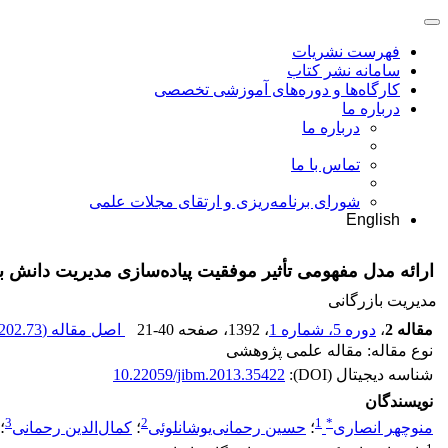
فهرست نشریات
سامانه نشر کتاب
کارگاه‌ها و دوره‌های آموزشی تخصصی
درباره ما
درباره ما
تماس با ما
شورای برنامه‌ریزی و ارتقای مجلات علمی
English
ارائه مدل مفهومی تأثیر موفقیت پیاده‌سازی مدیریت دانش ب
مدیریت بازرگانی
مقاله 2
،
دوره 5، شماره 1
، 1392
، صفحه
21-40
اصل مقاله (
202.73 K
نوع مقاله: مقاله علمی پژوهشی
شناسه دیجیتال (DOI):
10.22059/jibm.2013.35422
نویسندگان
3
2
1
*
منوچهر انصاری
؛
حسین رحمانی‌یوشانلوئی
؛
کمال‌الدین رحمانی
؛