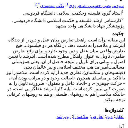
2
*
1
سیدمرتضی حسینی شاهرودی
؛
تکتم مشهدی
1
استاد گروه فلسفه وحکمت اسلامی دانشگاه فردوسی
2
کارشناس ارشد فلسفه و حکمت اسلامی دانشگاه فردوسی،
پژوهشگر جهاد دانشگاهی واحد مشهد
چکیده
این مقاله برآن است راه­حل تعارض میان عقل و دین را از دیدگاه
ابن­رشد و ملاصدرا به دست دهد. در نگاه هر دو فیلسوف، هیچ
تعارض واقعی میان عقل و دین وجود ندارد و برای رفع تعارض
ظاهری تأویل به عنوان راهکار مطرح شده است. ابن­رشد با تعیین
اصول و مبانی برای تأویل و نتیجه حاصل از آن، یعنی همزیستی
مسالمت‌آمیز مذاهب مختلف اسلامی و نیز عالمان دینی
(فیلسوفان و متکلمان)، نظری جدید ارایه کرده است. ملاصدرا نیز
با تاکید بر مبانی‌ای همچون «اصالت وجود و ذو مراتب بودن آن»،
«حرکت جوهری»، و «اتحاد عاقل و معقول» ضرورت تأویل را به
صورت کلی تبیین کرده است. پایه کار ابن­رشد عقل­گرایی است، در
حالی­که ملاصدرا هم به روش­های فلسفی و هم به روش­های عرفانی
توجه می­کند.
کلیدواژه‌ها
عقل
؛
دین
؛
تعارض
؛
ملاصدرا
؛
ابن‌رشد
آمار