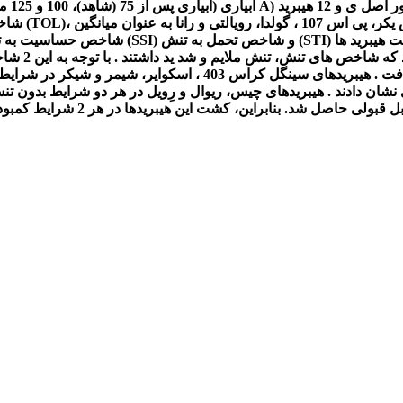
د)، 100 و 125 میلی متر تبخ یر تجمع ی از تش تک تبخ یر کلاس
ص حساسیت به تنش ،(GMP) هندسی
تنش، تن
403 ، اسکوایر، شیمر و شیکر در شرایط بدون
نشان دادند . هیبریدهای چیس، ریوال و رِویل در هر دو شرایط
بدون تنش
اصل شد. بنابراین، کشت این هیبریدها در هر 2 شرایط کمبود و فراهمی آب توصیه می شود.