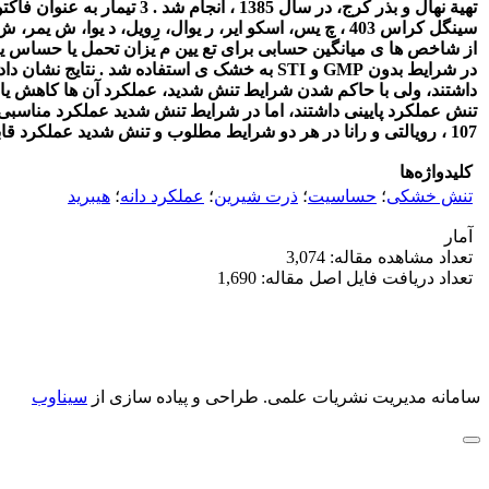
تهیة نهال و بذر کرج، در سال 1385 ، انجام شد . 3 تیمار
به عنوان فاکتور اصل ی و 12 هیبرید (A آبیاری (آبیاری پس از 75 (شاه
سینگل کراس 403 ، چ یس، اسکو ایر، ر یوال، رِویل، د یوا، ش یمر، ش یکر، پی اس 107 ، گولدا، رویالتی و رانا به عنوان
از شاخص ها ی میانگین حسابی
برای تع یین م یزان تحمل یا حساس یت هیبرید ها (STI) و شاخص تحمل به تنش (SSI) شاخ
در شرایط بدون GMP و STI به خشک ی استفاده شد . نتایج نشان داد که شاخص های
داشتند، ولی با
حاکم شدن شرایط تنش شدید، عملکرد آن ها کاهش یافت . هیبریدهای سینگل کراس 
تنش عملکرد پایینی داشتند، اما در شرایط تنش شدید عملکرد مناسبی 
107 ، رویالتی و رانا در هر دو شرایط مطلوب و تنش
شدید عملکرد قابل قبولی ح
کلیدواژه‌ها
تنش خشکی
؛
حساسیت
؛
ذرت شیرین
؛
عملکرد دانه
؛
هیبرید
آمار
تعداد مشاهده مقاله: 3,074
تعداد دریافت فایل اصل مقاله: 1,690
سامانه مدیریت نشریات علمی.
طراحی و پیاده سازی از
سیناوب