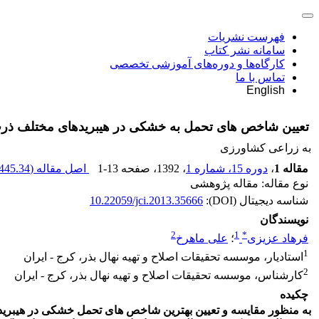
فهرست نشریات
سامانه نشر کتاب
کارگاه‌ها و دوره‌های آموزشی تخصصی
تماس با ما
English
تعیین شاخص های تحمل به خشکی در هیبریدهای مختلف ذر
به زراعی کشاورزی
مقاله 1
،
دوره 15، شماره 1
، 1392
، صفحه
1-13
اصل مقاله (
445.34 K
نوع مقاله: مقاله پژوهشی
شناسه دیجیتال (DOI):
10.22059/jci.2013.35666
نویسندگان
2
1
*
فرهاد عزیزی
؛
علی ماهرخ
1
استادیار، موسسه تحقیقات اصلاح و تهیه نهال بذر، کرج - ایران
2
کارشناس، موسسه تحقیقات اصلاح و تهیه نهال بذر، کرج - ایران
چکیده
به منظور مقایسه و تعیین بهترین شاخص های تحمل خشکی در هیبر