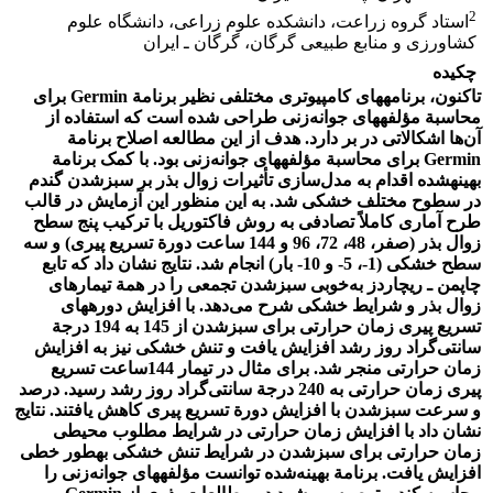
2
استاد گروه زراعت، دانشکده علوم زراعی، دانشگاه علوم
کشاورزی و منابع طبیعی گرگان، گرگان ـ ایران
چکیده
تاکنون، برنامه‏های کامپیوتری مختلفی نظیر برنامة
Germin
برای
محاسبة مؤلفه‏های جوانه‌زنی طراحی شده است که استفاده از
آن‌ها اشکالاتی در بر دارد. هدف از این مطالعه اصلاح برنامة
Germin
برای محاسبة مؤلفه‏های جوانه‌زنی بود. با کمک برنامة
بهینه‏شده اقدام به مدل‌سازی تأثیرات زوال بذر بر سبزشدن گندم
در سطوح مختلف خشکی شد. به این منظور این آزمایش در قالب
طرح آماری کاملاً تصادفی به روش فاکتوریل با ترکیب پنج سطح
زوال بذر (صفر، 48، 72، 96 و 144 ساعت دورة تسریع پیری) و سه
سطح خشکی (1-، 5- و 10- بار) انجام شد. نتایج نشان داد که تابع
چاپمن ـ ریچاردز به‌خوبی سبزشدن تجمعی را در همة تیمارهای
زوال بذر و شرایط خشکی شرح می‌دهد. با افزایش دوره‏های
تسریع پیری زمان حرارتی برای سبزشدن از 145 به 194 درجة
سانتی‌گراد روز رشد افزایش یافت و تنش خشکی نیز به افزایش
زمان حرارتی منجر شد. برای مثال در تیمار 144ساعت تسریع
پیری زمان حرارتی به 240 درجة سانتی‌گراد روز رشد رسید. درصد
و سرعت سبزشدن با افزایش دورة تسریع پیری کاهش یافتند. نتایج
نشان داد با افزایش زمان حرارتی در شرایط مطلوب محیطی
زمان حرارتی برای سبزشدن در شرایط تنش خشکی به‏طور خطی
افزایش یافت. برنامة بهینه‌شده توانست مؤلفه‏های جوانه‌زنی را