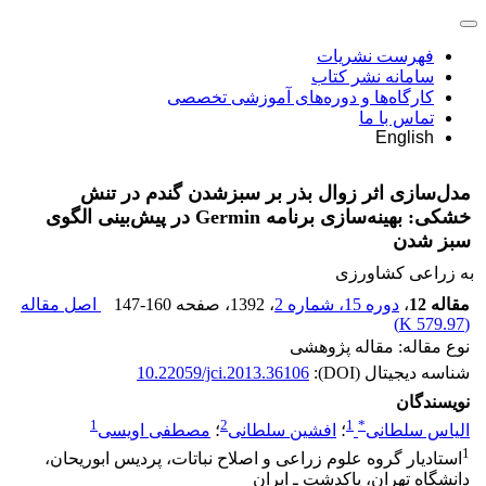
فهرست نشریات
سامانه نشر کتاب
کارگاه‌ها و دوره‌های آموزشی تخصصی
تماس با ما
English
مدل‌سازی اثر زوال بذر بر سبزشدن گندم در تنش
خشکی: بهینه‌سازی برنامه Germin در پیش‌بینی الگوی
سبز شدن
به زراعی کشاورزی
مقاله 12
،
دوره 15، شماره 2
، 1392
، صفحه
147-160
اصل مقاله
)
579.97 K
(
نوع مقاله: مقاله پژوهشی
شناسه دیجیتال (DOI):
10.22059/jci.2013.36106
نویسندگان
1
2
1
*
الیاس سلطانی
؛
افشین سلطانی
؛
مصطفی اویسی
1
استادیار گروه علوم زراعی و اصلاح نباتات، پردیس ابوریحان،
دانشگاه تهران، پاکدشت ـ ایران