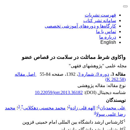
فهرست نشریات
سامانه نشر کتاب
کارگاه‌ها و دوره‌های آموزشی تخصصی
تماس با ما
درباره ما
English
واکاوی شرط مماثلت در سلامت در قصاص عضو
مجله علمی "پژوهشهای فقهی"
مقاله 3
،
دوره 9، شماره 3
، 1392
، صفحه
55-84
اصل مقاله
)
262.58 K
(
نوع مقاله: مقاله پژوهشی
شناسه دیجیتال (DOI):
10.22059/jorr.2013.36182
نویسندگان
3
*
2
1
علی محمدیان
؛
الهه قلی زاده
؛
محمد محسنی دهکلانی
؛
محمد
4
رضا علمی سولا
1
کارشناس ارشد دانشگاه بین المللی امام خمینی قزوین
2
کارشناس ارشد دانشگاه مازندران