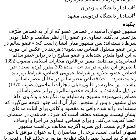
3
استادیار دانشگاه مازندران
4
استادیار دانشگاه فردوسی مشهد
چکیده
مشهور فقهای امامیه در قصاص عضو که از آن به قصاص طَرْف
نیز تعبیر می‌کنند، تساوی دو عضو را از نظر سلامت و علیل بودن
شرط دانسته‌اند؛ پس مشهور‌ میان ایشان است که: «عضو سالم در
برابر عضو مشلول قصاص نمی‌شود»؛ هرچند در عکس این مورد،
به این فتوا ملتزم نشده‌اند و عضو مفلوج را در برابر عضو سالم
قصاص‌پذیر می‌دانند. مقنن در قانون مجازات اسلامی مصوب 1392
با پذیرش این نظریه در بند «ت» مادۀ 393 مقرر کرده است: «در
قصاص عضو، علاوه بر شرایط عمومی قصاص، شرایط زیر باید
رعایت شود: ... ت) قصاص عضو سالم در مقابل عضو ناسالم
نباشد». این نظریه در قانون قبلی مجازات اسلامی(مصوب 1370)
نیز ذیل مادۀ 274 با عبارت «عضو سالم در برابر عضو ناسالم
قصاص نمی‌شود» مسبوق به سابقه بود. نگارنده با واکاوی ادلۀ
قول مشهور و پس از سنجش عیار آن ادله، چنین نتیجه می‌گیرد که
مستندات ارائه شده وافی به مقصود و کافی برای اثبات مدعای
ایشان نیست. نویسنده معتقد است که صرف همانندی در مسمای
اعضا کفایت می‌کند، و برای قصاص، تساوی در اجزا و اوصاف
عضو لازم نیست. این نظریه اگرچه مخالف برداشت مشهور
فقیهان امامی است، برخی از معاصران را به عنوان موافق با خود
همراه کرده است؛ ضمن اینکه نظریۀ مزبور برخلاف قول رقیب، با