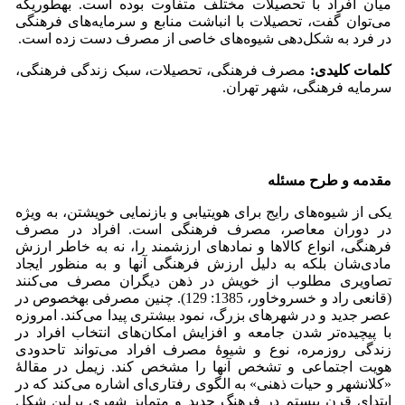
میان افراد با تحصیلات مختلف متفاوت بوده است. به­طوری­که
می‌توان گفت، تحصیلات با انباشت منابع و سرمایه‌های فرهنگی
در فرد به شکل‌دهی شیوه‌های خاصی از مصرف دست زده است.
کلمات کلیدی:
مصرف فرهنگی، تحصیلات، سبک زندگی فرهنگی،
سرمایه فرهنگی، شهر تهران.
مقدمه و طرح مسئله
یکی از شیوه‌های رایج برای هویت­یابی و بازنمایی خویشتن، به ویژه
در دوران معاصر، مصرف فرهنگی است. افراد در مصرف
فرهنگی، انواع کالاها و نمادهای ارزشمند را، نه به خاطر ارزش
مادی‌شان بلکه به دلیل ارزش فرهنگی آنها و به منظور ایجاد
تصاویری مطلوب از خویش در ذهن دیگران مصرف می‌کنند
(قانعی راد و خسروخاور، 1385: 129). چنین مصرفی به­خصوص در
عصر جدید و در شهرهای بزرگ، نمود بیشتری پیدا می‌کند. امروزه
با پیچیده‌تر شدن جامعه و افزایش امکان‌های انتخاب افراد در
زندگی روزمره، نوع و شیوۀ مصرف افراد می‌تواند تاحدودی
هویت اجتماعی و تشخص آنها را مشخص کند. زیمل در مقالۀ
«کلانشهر و حیات ذهنی» به الگوی رفتاری‌ای اشاره می‌کند که در
ابتدای قرن بیستم در فرهنگ جدید و متمایز شهری برلین شکل