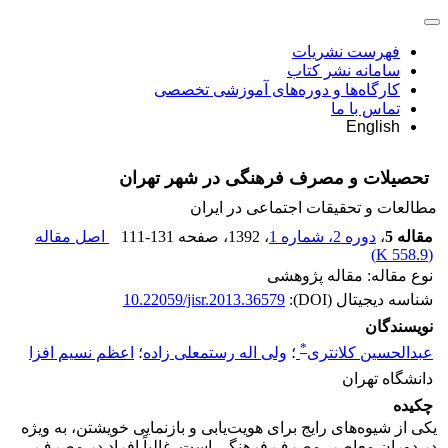
فهرست نشریات
سامانه نشر کتاب
کارگاه‌ها و دوره‌های آموزشی تخصصی
تماس با ما
English
تحصیلات و مصرف فرهنگی در شهر تهران
مطالعات و تحقیقات اجتماعی در ایران
مقاله 5
،
دوره 2، شماره 1
، 1392
، صفحه
111-131
اصل مقاله
)
558.9 K
(
نوع مقاله: مقاله پژوهشی
شناسه دیجیتال (DOI):
10.22059/jisr.2013.36579
نویسندگان
*
عبدالحسین کلانتری
؛
ولی اله رستمعلی زاده
؛
اعظم نسیم افزا
دانشگاه تهران
چکیده
یکی از شیوه‌های رایج برای هویت‌یابی و بازنمایی خویشتن، به ویژه
در دوران معاصر، مصرف فرهنگی است. غالباً افراد در مصرف