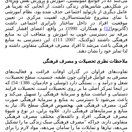
می‌کنند که در جوامع کمونیستی، آموزش و پرورش نقش ویژه‌ای
در شکل‌دهی شانس‌های زندگی داشت. از آنجایی که تقریباً هر
عامل دیگری از بازتولید اجتماعی حذف شده بود، نظام آموزشی
با نمای مشروع شایسته‌سالاری، اهمیت مرکزی در تعیین
موقعیت افراد در داخل ساختار نابرابری اجتماعی داشت
(گانزبوم
[12]
و همکاران، 1990). در واقع، اعضای اقشار کمتر
مرفه نیز دسترسی خوبی به آموزش و متعاقب آن به منابع
فرهنگی داشتند (بوکدیک، 2007: 113). این دسترسی به منابع
فرهنگی باعث می‌شد تا افراد مصرف فرهنگی متفاوتی داشته و
لذا تمایز خود را نشان دهند.
ملاحظات نظری تحصیلات و مصرف فرهنگی
تفاوت‌های فراوان در گذران اوقات فراغت و فعالیت‌های
مصرفی به عوامل فراوانی چون طبقه، جنسیت، سطح تحصیلات،
شغل و درآمد و ... بستگی دارد (توسلی و خادمیان، 1386: 54) که
در اینجا تمرکز اصلی ما بر روی تحصیلات است. تحصیلات فرایند
دستیابی و انباشت منابع و سرمایۀ فرهنگی را تسهیل می‌کند و
باعث می‌شود تا دسترسی به منابع و سرمایۀ فرهنگی صورت
گیرد. مصرف فرهنگی هم، به­خصوص فرهنگِ سطح بالا، نیاز به
منابع و سرمایه‌های فرهنگی دارد. علاوه براین، در نوع و شیوۀ
مصرف فرهنگی، افراد و ذائقه‌های مختلف مصرف فرهنگی
متفاوتی دارند. چراکه "مصرف فرهنگی سبک زندگی ما را تشکیل
می‌دهد، نیازها و تمایلات ما را سامان می‌دهد، مواد لازم را برای