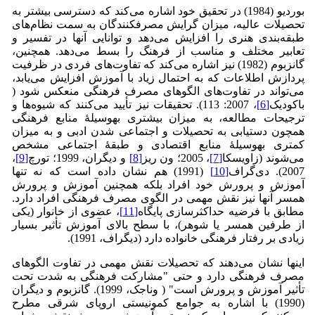
بوردیو (1984) در تحقیق خود اشاره می‌کند که دسترسی بیشتر به
تحصیلات عالیه، میزان گرایش مصرف­کنندگان به سمت نظام‌های
طبقه‌بندی هنری را افزایش می‌دهد و توانایی آنها در تفسیر و
تعابیر مختلف و مناسب از فرهنگ را بسط می‌دهد. همچنین،
گانزبوم (1982) نیز اشاره می‌کند که تفاوت‌های فردی در ظرفیت
پردازش اطلاعات که به احتمال زیاد با آموزش افزایش می‌یابد،
می‌تواند در تفاوت‌های الگوهای مصرف فرهنگی منعکس شود (
باکودیک
[6]
، 2007: 113). تحقیقات نیز تأیید می‌کنند که شیوه‌ها و
ترجیحات مطالعه، به میزان بیشتری به­وسیلۀ منابع فرهنگی
همچون دستیابی به تحصیلات و اجتماعی شدن ادبی و به میزان
کمتری به­وسیلۀ منابع اقتصادی و طبقۀ اجتماعی مشخص
می‌شوند (زاویسکا
[7]
، 2005؛ ون ریز
[8]
و دیگران، 1999؛ تورچ
[9]
،
2007). دی‌گراف
[10]
(1991) هم نشان داده است که نه تنها
آموزش و پرورش خود افراد بلکه همچنین آموزش و پرورش
همسر آنها نیز نقش مهمی در الگوی مصرف فرهنگی افراد دارد.
مطابق با فرضیه حداکثرسازی پایگاه
[11]
، عضوی از خانوار (یکی
از طرفین همسر یا شوهر)، با سطح بالای آموزش تأثیر بسیار
زیادی بر رفتار فرهنگی خانواده دارد (دی­گراف، 1991).
اینها نشان می‌دهند که تحصیلات نقش مهمی در تفاوت‌ الگوهای
مصرف فرهنگی دارد و حتی "مشارکت فرهنگی به شدت تحت
تأثیر آموزش و پرورش است" ( ون­اجک، 1999). گانزبوم و دیگران
(1990) با اشاره به جوامع کمونیستی اروپای شرقی مطرح