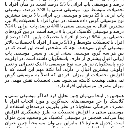
درصد و موسیقی پاپ ایرانی با 5/5 درصد است. در میان افراد با
تحصیلات متوسط نیز، موسیقی سنتی با 3/38 درصد، موسیقی
پاپ ایرانی با 25 درصد و موسیقی رپ ایرانی با 5 درصد بیشترین
نوع موسیقی گوش داده هستند. در میان افراد با تحصیلات بالا نیز،
بیشترین اقبال به موسیقی سنتی با 4/40 درصد، پاپ ایرانی با 7/24
درصد و موسیقی کلاسیک غربی با 9 درصد است. در بین گروه‌های
تحصیلی نیز، 8/54 درصد از افراد با تحصیلات پایین، 1/21 درصد از
افراد با تحصیلات متوسط و 5/13 درصد از افراد با تحصیلات بالاتر
موسیقی گوش نمی‌دهند. آنچه که مشخص است این است که در
بین هر سه گروه موسیقی سنتی ایرانی و سپس موسیقی پاپ
ایرانی اقبال بیشتری از طرف پاسخگویان داشته است. در اولویت
دوم پاسخگویان نیز هر سه نوع موسیقی با اندک تغییراتی و تغییر
اولویتی بیشترین اقبال را دارند. اما نکتۀ مهم این است که با
افزایش تحصیلات از میزان افرادی که اصلاً به موسیقی گوش
نمی‌دهند، به­شدت کاسته می‌شود. یعنی تحصیلات نقش مهمی در
میزان مصرف موسیقیایی افراد دارد.
همچنین در اینجا می‌توان چنین تحلیل کرد که اگر موسیقی سنتی و
کلاسیک را جز موسیقی‌های نخبه‌گزین و مورد انتخاب افرادِ با
مصرف فرهنگی‌ سطح‌بالا در نطر بگیریم، درصدهای استفاده از
موسیقی سنتی با افزایش تحصیلات به طرز چشمگیری افزایش
پیدا می‌کند. همچنین در موسیقی کلاسیک نیز وضعیت بدین منوال
است (جدول شمارۀ 5). بنابراین می‌توان مسامحتاً چنین عنوان