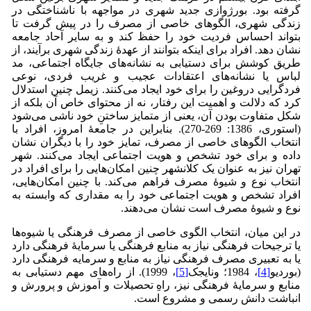
گرفته بود. بورژوازی جدید شهری در مواجهه با ناشناختگی در
زندگی شهری، الگوهای خاصی از مصرف را در پیش گرفت تا
بتواند احساس فردیت خود را حفظ کند و به سایر آحاد جامعه
نشان دهد. افراد برای اینکه بتوانند از عهدۀ زندگی شهری برآیند، از
طریق کوشش برای دستیابی به نشانه‌های جایگاه اجتماعی، مد
لباس یا نشانه‌های اعتقادات عجیب و غریب فردی، نوعی
فردگرایی دروغین را برای خود ایجاد می‌کنند. زیمل چنین استدلال
کرد که دلالت و اهمیت این رفتار، نه از محتوای خاص آن بلکه از
شکل متفاوت بودن آن، یعنی از متمایز ساختنِ خود ناشی می‌شود
(استوری، 1386: 269-270). بنابراین در جامعۀ امروز، افراد با
انتخاب الگوهای خاصی از مصرف، تمایز خود را با دیگران نشان
داده و برای خود تشخص و هویت اجتماعی ایجاد می‌کنند. شهر
تهران نیز به عنوان یک کلانشهر چنین امکان‌هایی را برای افراد در
انتخاب نوع و شیوۀ مصرف فراهم می‌کند. با چنین امکان‌هایی،
افراد تشخص و هویت اجتماعی خود را به مقداری که وابسته به
نوع و شیوۀ مصرف است نشان می‌دهند.
در این میان، انتخاب الگوی خاصی از مصرف فرهنگی یا شیوه‌ها
یا ترجیحات فرهنگی نیاز به منابع فرهنگی یا سرمایۀ فرهنگی دارد
یا به تعبیری مصرف فرهنگی نیاز به منابع و سرمایه فرهنگی دارد
(بوردیو
[4]
، 1984؛ ون­ایجک
[5]
، 1999). از راه‌های مهم دستیابی به
منابع و سرمایۀ فرهنگی نیز، راهِ تحصیلات و آموزش و پرورش و
انباشت دانش رسمی و مشروع است.