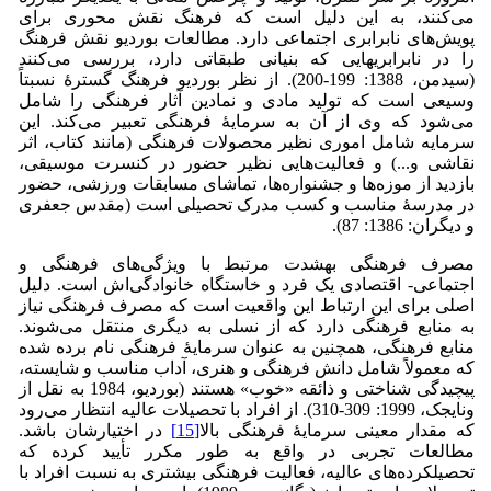
می‌کنند، به این دلیل است که فرهنگ نقش محوری برای
پویش‌های نابرابری اجتماعی دارد. مطالعات بوردیو نقش فرهنگ
را در نابرابری­هایی که بنیانی طبقاتی دارد، بررسی می‌کنند
(سیدمن، 1388: 199-200). از نظر بوردیو فرهنگ گسترۀ نسبتاً
وسیعی است که تولید مادی و نمادین آثار فرهنگی را شامل
می‌شود که وی از آن به سرمایۀ فرهنگی تعبیر می‌کند. این
سرمایه شامل اموری نظیر محصولات فرهنگی (مانند کتاب، اثر
نقاشی و...) و فعالیت‌هایی نظیر حضور در کنسرت موسیقی،
بازدید از موزه‌ها و جشنواره‌ها، تماشای مسابقات ورزشی، حضور
در مدرسۀ مناسب و کسب مدرک تحصیلی است (مقدس جعفری
و دیگران: 1386: 87).
مصرف فرهنگی به­شدت مرتبط با ویژگی‌های فرهنگی و
اجتماعی- اقتصادی یک فرد و خاستگاه خانوادگی‌اش است. دلیل
اصلی برای این ارتباط این واقعیت است که مصرف فرهنگی نیاز
به منابع فرهنگی دارد که از نسلی به دیگری منتقل می‌شوند.
منابع فرهنگی، همچنین به عنوان سرمایۀ فرهنگی نام برده شده‌
که معمولاً شامل دانش فرهنگی و هنری، آداب مناسب و شایسته،
پیچیدگی شناختی و ذائقه «خوب» هستند (بوردیو، 1984 به نقل از
ون­ایجک، 1999: 309-310). از افراد با تحصیلات عالیه انتظار می‌رود
که مقدار معینی سرمایۀ فرهنگی بالا
[15]
در اختیارشان باشد.
مطالعات تجربی در واقع به طور مکرر تأیید کرده‌ که
تحصیلکرده‌های عالیه، فعالیت فرهنگی ‌بیشتری به نسبت افراد با