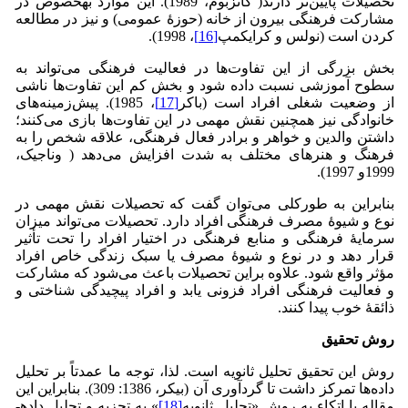
تحصیلات پایین‌تر دارند( گانزبوم، 1989). این موارد به­خصوص در
مشارکت فرهنگی بیرون از خانه (حوزۀ عمومی) و نیز در مطالعه
کردن است (نولس و کرای­کمپ
[16]
، 1998).
بخش بزرگی از این تفاوت‎‌ها در فعالیت فرهنگی می‌تواند به
سطوح آموزشی نسبت داده شود و بخش کم این تفاوت‌ها ناشی
از وضعیت شغلی افراد است (باکر
[17]
، 1985). پیش‌زمینه‌های
خانوادگی نیز همچنین نقش مهمی در این تفاوت‌ها بازی می‌کنند؛
داشتن والدین و خواهر و برادر فعال فرهنگی، علاقه شخص را به
فرهنگ و هنرهای مختلف به شدت افزایش می‌دهد ( ون­اجیک،
1999و 1997).
بنابراین به طورکلی می‌توان گفت که تحصیلات نقش مهمی در
نوع و شیوۀ مصرف فرهنگی افراد دارد. تحصیلات می‌تواند میزان
سرمایۀ فرهنگی و منابع فرهنگی در اختیار افراد را تحت تأثیر
قرار دهد و در نوع و شیوۀ مصرف یا سبک زندگی خاص افراد
مؤثر واقع شود. علاوه براین تحصیلات باعث می‌شود که مشارکت
و فعالیت فرهنگی افراد فزونی یابد و افراد پیچیدگی شناختی و
ذائقۀ خوب پیدا کنند.
روش تحقیق
روش این تحقیق تحلیل ثانویه است. لذا، توجه ما عمدتاً بر تحلیل
داده‌ها تمرکز داشت تا گردآوری آن (بیکر، 1386: 309). بنابراین این
مقاله با اتکاء به روش «تحلیل ثانویه
[18]
» به تجزیه و تحلیل داده­