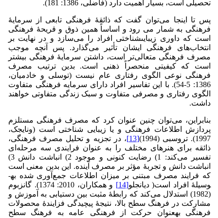
تحصیلی است، بسیار اهمیت دارد (فاضلی، 1386: 181).
پس تا اینجا می‌توان گفت که ذائقۀ فرهنگى تابعى از سرمایۀ
فرهنگى به شمار مى رود و اساساً همین ذوق و قریحۀ فرهنگى
است که داورى زیبایى­شناختى افراد را مى‌سازد و در نهایت بر
انتخاب‌هاى فرهنگى ایشان تأثیر مى‌گذارد. پس آنچه موجب
مصرف فرهنگى متعالى‌تر است، داشتن سرمایۀ فرهنگى بیشتر
است که کیفیتى منحصراً ذهنى است. بدین ترتیب مصرف
فرهنگى نوعى الگوى رفتارى عام نیست (توسلی و خادمیان،
1386: 5-54). با این تفاسیر افراد دارای سرمایه فرهنگی متفاوت
الگوی رفتاری و مصرفی متفاوت و سبک زندگی متفاوتی خواهند
داشت.
بنابراین، می‌توان چنین عنوان کرد که مصرف فرهنگی مستلزم
پردازش اطلاعات فرهنگی و یا زیبایی شناختی است (ون­ایجک،
1997). تروسبی (1994)
[13]
، در تجزیه و تحلیل مصرف فرهنگی،
ذائقه‌ برای هنرهای مختلف را به عنوان فرایندی سه مرحله‌ای
تفسیر می‌کند: 1) رضایت کنونی و موجود 2) انباشت دانش 3)
انباشت دانش و تجربۀ مؤثر بر مصرف آینده. این بدین معنی است
که فرایند مصرف مبتنی بر میزان اطلاعات جمع‌آوری شده به­
وسیلۀ افراد است( دی­انجلو
[14]
و همکاران، 2010: 1374). گانزبوم
(1982) استدلال می‌کند که رابطۀ مثبت بین دستیابی به آموزش و
مشارکت در فرهنگ سطح بالا، نتیجۀ پیچیدگی فزایندۀ محصولات
فرهنگی به­عنوان حرکت از فرهنگی عامه به فرهنگ سطح