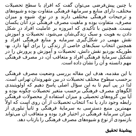
با چنین پیش‌فرضی می‌توان گفت که افرادِ با سطح تحصیلات
مختلف، دارای منابع و سرمایهۀ فرهنگی متفاوت بوده و شیوه‌های
و ترجیحات فرهنگی مختلفی دارند و در نوع، شیوه و میزان
مصرف، متفاوت‌ بوده و ماهیت مصرف فرهنگی نزد آنان یکسان
نیست. همچنین با تأکیدی که امروزه بر عاملیت افراد در شکل
دادن به هویت و سبک زندگی‌شان می‌شود، تحصیلات و آموزش
نقش مهمی در شکل‌گیری سرمایه و منابع فرهنگی افراد و
همچنین انتخاب سبک‌های خاصی از زندگی را برای آنها دارد. به­
طوری­که بوردیو نقش دانش، تحصیلات و آموزش و پرورش را در
تشکیل سرمایۀ فرهنگی افراد و متعاقب آن، در مصرف فرهنگی
مهم دانسته و آن را نشان داده است.
با این مقدمه، هدف این مقاله بررسی وضعیت مصرف فرهنگی
برحسب سطوح مختلف تحصیلات در بین شهروندان تهرانی است.
لذا در پی آنیم تا به این سؤال اصلی پاسخ دهیم که اولویت­بندی
الگوهای مصرف فرهنگی برحسب متغیر تحصیلات چگونه بوده و
آیا بین گروه‌های تحصیلی و میزان استفاده از محصولات فرهنگی
رابطه وجود دارد یا نه؟ انتخاب تحصیلات از آن روی است که اولاً
مهم­ترین منبع دسترسی به سرمایۀ فرهنگی و ثانیاً تبلوری از
میزان سرمایۀ فرهنگی در اختیار فرد بوده و متعاقب آن می‌تواند
بازنمودی از نوع و شیوه‌های مصرف فرهنگی را بازتاب دهد.
پیشینۀ تحقیق