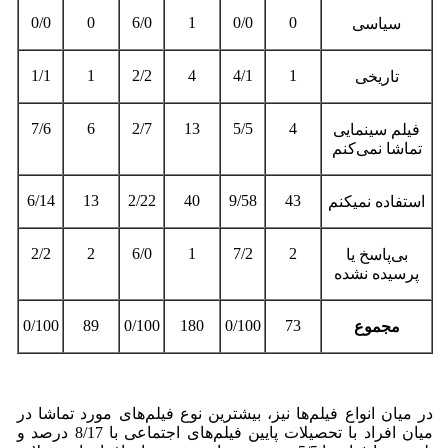
0/0
0
6/0
1
0/0
0
سیاسی
1/1
1
2/2
4
4/1
1
تاریخی
7/6
6
2/7
13
5/5
4
فیلم سینمایی
تماشا نمی‌کنم
6/14
13
2/22
40
9/58
43
استفاده نمی­کنم
2/2
2
6/0
1
7/2
2
بی‌پاسخ یا
پرسیده نشده
0/100
89
0/100
180
0/100
73
مجموع
در میان انواع فیلم‌ها نیز، بیشترین نوع فیلم‌های مورد تماشا در
میان افراد با تحصیلات پایین فیلم‌های اجتماعی با 8/17 درصد و