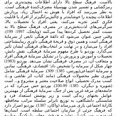
بالاست. فرهنگ سطح بالا دارای اطلاعات پیچیده‌تری برای
رمزگشایی و تفسیر شدن به­وسیلۀ مصرف‌کنندۀ فرهنگی است.
به نظر می‌رسد که افراد با هوش به احتمال زیاد، پردازش
اطلاعات پیچیده را خوشایندتر و چالش‌برانگیزتر از افراد با قابلیت
فکری کمتر تجربه می‌کنند، یعنی افرادِ با تحصیلات بالا،
سرگرمی‌های لذت‌بخش‌تری در مصرف فرهنگ سطح بالا به
نسبت کمتر تحصیل کرده‌ها پیدا می‌کنند (ون­ایجک، 1997: 199).
وقتی چنین عنوان می‌شود که ذائقۀ فرهنگى تابعى از سرمایۀ
فرهنگى است و همین ذوق و قریحۀ فرهنگى داورى زیبایى­شناختى
افراد را مى‌سازد و در نهایت بر انتخاب‌هاى فرهنگى ایشان تأثیر
مى‌گذارد. بوردیو با طرح مفهوم سرمایۀ فرهنگی، نقش دانش،
تحصیلات و آموزش و پرورش را در تشکیل سرمایۀ فرهنگی افراد
و متعاقب آن، در مصرف فرهنگی نشان می‌دهد. بوردیو (1983)
چهار شکل از سرمایه را تشخیص داد؛ اقتصادی، فرهنگی، نمادین
و سرمایۀ اجتماعی(پورتس، 1385: 309). سرمایۀ فرهنگی شامل
اموری نظیر محصولات فرهنگی (مانند کتاب، اثر نقاشی و...)،
کسب مدرک تحصیلی، انواع صلاحیت معتبر و مشروع و... است
(شویره و دیگران، 1385: 99-100). بوردیو حس می‌کرد که در
جامعه‌های مرفه غربی پس از جنگ، سرمایۀ فرهنگی از مهم­ترین
عوامل بخت­های زندگی است و زیر پوشش استعداد فرد و
شایستگی دانشگاهی، به توزیع نابرابر سلسله مراتب محافظه­
کارانۀ اجتماعی یاری می‌رساند (واکان، 1387). بوردیو اصرار دارد
که فرهنگ جزئی از سازمان اجتماعی سلطه است. انسان‌ها
امروزه بر سر کنترل، تولید و چرخش معانی با یکدیگر مبارزه