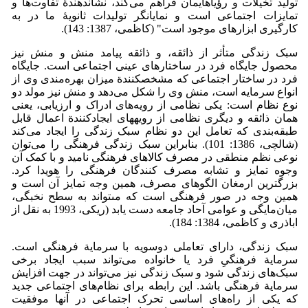
تولید تخیلات و رؤیاهایمان فراهم می‌کند، نشان­دهندۀ تفاوت‌ها و
تمایزات اجتماعی است و نمایانگر تولیدات ثانویۀ ما در به
کارگیری ابزارهای موجود است" (کاظمی، 1387: 143).
سبک زندگی متأثر از ذائقه، و ذائقه پیامد منش و منش نیز
محصول جایگاه فرد در ساختارهای عینی اجتماعی است. جایگاه
فرد در ساختار اجتماعی که مشخص­کنندة میزان بهره‌مندی وی از
انواع سرمایه است، منش وی را شکل می‌دهد و منش نیز مولد دو
نوع نظام است: یکی نظامی از رویه‌های ادراک و ارزیابی، یعنی
همان ذائقه و دیگری نظامی از رویه­های ایجادکنندة اعمال قابل
طبقه‌بندی که تعامل این دو نظام سبک زندگی را ایجاد می‌کند
(شالچی، 1386: 101). بنابراین سبک زندگى فرهنگى را مى‌توان
نوعى نظم منطقى در مصرف کالاهاى فرهنگى نامید و با کمک آن
وجوه تمایز و تشابه مصرف کنندگان فرهنگى را هویدا کرد.
بزرگترین ارمغان الگوهاى مصرف، همین وجه تمایز آن است و
همین وجه در صور فرهنگى است که مى­تواند به سطح نخبگى،
میان‌مایگى و عوامى آحاد جامعه دست یابد (ریکی، 1993 به نقل از
اباذری و کاظمی، 1384: 184).
سبک زندگی، دارای تعاملی دوسویه با سرمایة فرهنگی است.
سرمایة فرهنگیِ فرد یا خانواده می‌تواند سبب ایجاد برخی
سبک‌های زندگی شود و سبک زندگی نیز می‌تواند در جهت افزایش
سرمایة فرهنگی باشد. این رابطه برای نظام‌های اجتماعی جدید
که یکی از راه‌های اساسی تحرک اجتماعی در آنها موفقیت