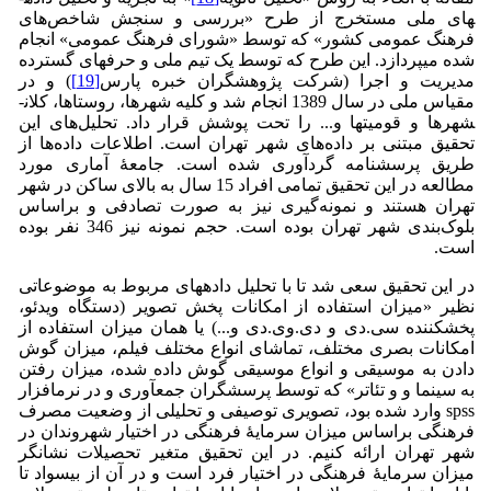
های ملی مستخرج از طرح «بررسی و سنجش شاخص‌های
فرهنگ عمومی کشور» که توسط «شورای فرهنگ عمومی» انجام
شده می­پردازد. این طرح که توسط یک تیم ملی و حرفه­ای گسترده
مدیریت و اجرا (شرکت پژوهشگران خبره پارس
[19]
) و در
مقیاس ملی در سال 1389 انجام شد و کلیه شهرها، روستاها، کلان­
شهرها و قومیت­ها و... را تحت پوشش قرار داد. تحلیل‌های این
تحقیق مبتنی بر داده‌های شهر تهران است. اطلاعات داده‌ها از
طریق پرسش­نامه گردآوری شده است. جامعۀ آماری مورد
مطالعه در این تحقیق تمامی افراد 15 سال به بالای ساکن در شهر
تهران هستند و نمونه‌گیری نیز به صورت تصادفی و براساس
بلوک‌بندی شهر تهران بوده است. حجم نمونه نیز 346 نفر بوده
است.
در این تحقیق سعی شد تا با تحلیل داده­های مربوط به موضوعاتی
نظیر «میزان استفاده از امکانات پخش تصویر (دستگاه ویدئو،
پخش­کننده سی.دی و دی.وی.دی‌ و...) یا همان میزان استفاده از
امکانات بصری مختلف، تماشای انواع مختلف فیلم، میزان گوش
دادن به موسیقی و انواع موسیقی‌ گوش داده شده، میزان رفتن
به سینما و و تئاتر» که توسط پرسشگران جمع­آوری و در نرم­افزار
spss وارد شده بود، تصویری توصیفی و تحلیلی از وضعیت مصرف
فرهنگی براساس میزان سرمایۀ فرهنگی در اختیار شهروندان در
شهر تهران ارائه کنیم. در این تحقیق متغیر تحصیلات نشانگر
میزان سرمایۀ فرهنگی در اختیار فرد است و در آن از بیسواد تا