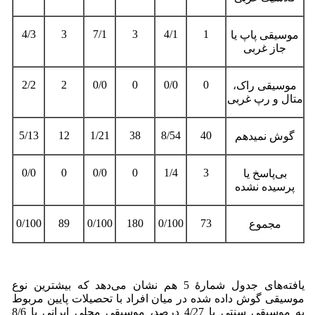
4/3
3
7/1
3
4/1
1
موسیقی پاپ یا
جاز غربی
2/2
2
0/0
0
0/0
0
موسیقی راک،
متال و رپ غربی
5/13
12
1/21
38
8/54
40
گوش نمی­دهم
0/0
0
0/0
0
1/4
3
بی‌پاسخ یا
پرسیده نشده
0/100
89
0/100
180
0/100
73
مجموع
یافته‌های جدول شمارۀ 5 هم نشان می‌دهد که بیشترین نوع
موسیقی گوش داده شده در میان افراد با تحصیلات پایین مربوط
به موسیقی سنتی با 4/27 درصد، موسیقی محلی ایرانی با 8/6