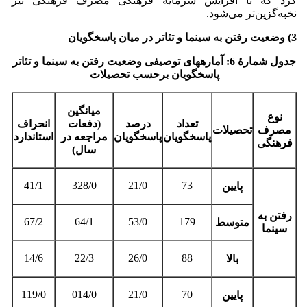
کرد که با افزایش سرمایۀ فرهنگی مصرف فرهنگی نیز
نخبه‌گزین‌تر می‌شود.
3) وضعیت رفتن به سینما و تئاتر در میان پاسخگویان
جدول شمارۀ 6: آماره­های توصیفی وضعیت رفتن به سینما و تئاتر
پاسخگویان برحسب تحصیلات
میانگین
نوع
تعداد
درصد
(دفعات
انحراف
مصرف
تحصیلات
پاسخگویان
پاسخگویان
مراجعه در
استاندارد
فرهنگی
سال)
41/1
328/0
21/0
73
پایین
رفتن به
67/2
64/1
53/0
179
متوسط
سینما
14/6
22/3
26/0
88
بالا
119/0
014/0
21/0
70
پایین