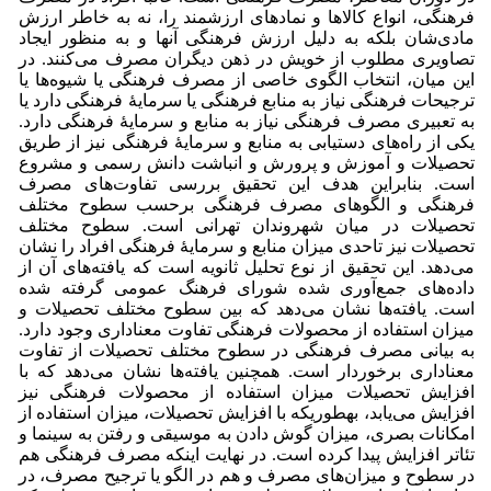
فرهنگی، انواع کالاها و نمادهای ارزشمند را، نه به خاطر ارزش
مادی‌شان بلکه به دلیل ارزش فرهنگی آنها و به منظور ایجاد
تصاویری مطلوب از خویش در ذهن دیگران مصرف می‌کنند. در
این میان، انتخاب الگوی خاصی از مصرف فرهنگی یا شیوه‌ها یا
ترجیحات فرهنگی نیاز به منابع فرهنگی یا سرمایۀ فرهنگی دارد یا
به تعبیری مصرف فرهنگی نیاز به منابع و سرمایۀ فرهنگی دارد.
یکی از راه‌های دستیابی به منابع و سرمایۀ فرهنگی نیز از طریق
تحصیلات و آموزش و پرورش و انباشت دانش رسمی و مشروع
است. بنابراین هدف این تحقیق بررسی تفاوت‌های مصرف
فرهنگی و الگوهای مصرف فرهنگی برحسب سطوح مختلف
تحصیلات در میان شهروندان تهرانی است. سطوح مختلف
تحصیلات نیز تاحدی میزان منابع و سرمایۀ فرهنگی افراد را نشان
می‌دهد. این تحقیق از نوع تحلیل ثانویه است که یافته‌های آن از
داده‌های جمع‌آوری شده شورای فرهنگ عمومی گرفته شده
است. یافته‌ها نشان می‌دهد که بین سطوح مختلف تحصیلات و
میزان استفاده از محصولات فرهنگی تفاوت معناداری وجود دارد.
به بیانی مصرف فرهنگی در سطوح مختلف تحصیلات از تفاوت
معناداری برخوردار است. همچنین یافته‌ها نشان می‌دهد که با
افزایش تحصیلات میزان استفاده از محصولات فرهنگی نیز
افزایش می‌یابد، به­طوری­که با افزایش تحصیلات، میزان‌ استفاده از
امکانات بصری، میزان گوش دادن به موسیقی و رفتن به سینما و
تئاتر افزایش پیدا کرده است. در نهایت اینکه مصرف فرهنگی هم
در سطوح و میزان‌های مصرف و هم در الگو یا ترجیح مصرف، در