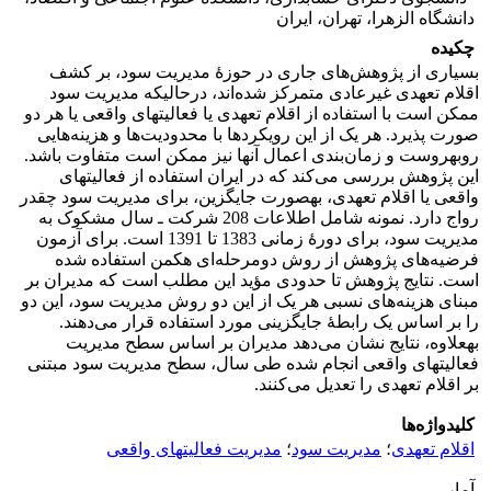
دانشگاه الزهرا، تهران، ایران
چکیده
بسیاری از پژوهش‌های جاری در حوزۀ مدیریت سود، بر کشف
اقلام تعهدی غیرعادی متمرکز شده‌اند، در‌حالی‎که مدیریت سود
ممکن است با استفاده از اقلام تعهدی یا فعالیت‎های واقعی یا هر دو
صورت پذیرد. هر یک از این رویکردها با محدودیت‌ها و هزینه‌هایی
روبه‎روست و زمان‌بندی اعمال آنها نیز ممکن است متفاوت باشد.
این پژوهش بررسی می‌کند که در ایران استفاده از فعالیت‎های
واقعی یا اقلام تعهدی، به‎صورت جایگزین، برای مدیریت سود چقدر
رواج دارد. نمونه شامل اطلاعات 208 شرکت ـ سال مشکوک به
مدیریت سود، برای دورۀ زمانی 1383 تا 1391 است. برای آزمون
فرضیه‌‌های پژوهش از روش دومرحله‌ای هکمن استفاده شده
است. نتایج پژوهش تا حدودی مؤید این مطلب است که مدیران بر
مبنای هزینه‌های نسبی هر یک از این دو روش مدیریت سود، این دو
را بر اساس یک رابطۀ جایگزینی مورد استفاده قرار می‌دهند.
به‎علاوه، نتایج نشان می‌دهد مدیران بر اساس سطح مدیریت
فعالیت‎های واقعی انجام شده طی سال، سطح مدیریت سود مبتنی
بر اقلام تعهدی را تعدیل می‌کنند.
کلیدواژه‌ها
اقلام تعهدی
؛
مدیریت سود
؛
مدیریت فعالیت‎های واقعی
آمار