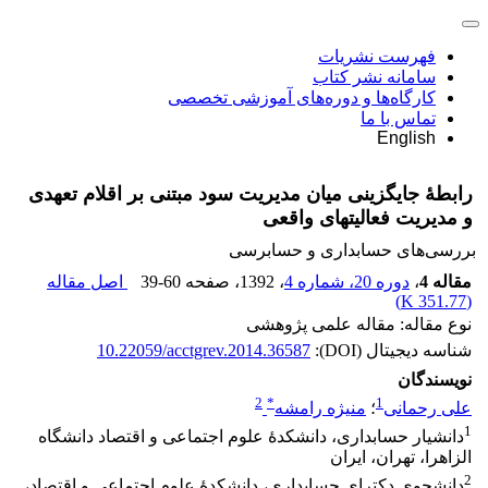
فهرست نشریات
سامانه نشر کتاب
کارگاه‌ها و دوره‌های آموزشی تخصصی
تماس با ما
English
رابطۀ جایگزینی میان مدیریت سود مبتنی بر اقلام تعهدی
و مدیریت فعالیت‎های واقعی
بررسی‏‌های حسابداری و حسابرسی
مقاله 4
،
دوره 20، شماره 4
، 1392
، صفحه
39-60
اصل مقاله
)
351.77 K
(
نوع مقاله: مقاله علمی پژوهشی
شناسه دیجیتال (DOI):
10.22059/acctgrev.2014.36587
نویسندگان
2
*
1
علی رحمانی
؛
منیژه رامشه
1
دانشیار حسابداری، دانشکدۀ علوم اجتماعی و اقتصاد دانشگاه
الزاهرا، تهران، ایران
2
دانشجوی دکترای حسابداری، دانشکدۀ علوم اجتماعی و اقتصاد،