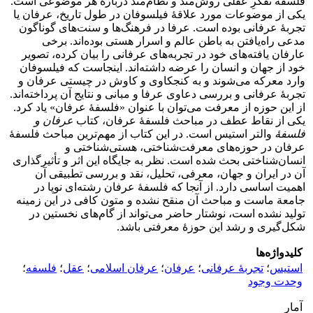
فلسفه تفکرِ عقلی روش‌مند و نظام‌مند دربارۀ هر موضوعی است.
یکی از موضوعات مورد علاقۀ فیلسوفان در طول تاریخ، عرفان یا
تجربۀ عرفانی بوده است. عرفا در فرهنگ‌ها و سنت‌های گوناگون
مدعی راه‌یافتن به باطن عالم و اسرار هستی بوده‌اند. برخی
عارفان یافته‌های خود در تجربه‌های عرفانی را بیان کرده، تصویر
خود از جهان و انسان را عرضه داشته‌اند. اینجاست که فیلسوفان
وارد معرکه می‌شوند و به کنجکاوی و کاوش در چیستی عرفان و
تجربۀ عرفانی و بررسی دعاوی عرفا و مبانی و نتایج آن پرداخته‌اند.
از این حوزه از معرفت می‌توان با عنوان «فلسفۀ عرفان» یاد کرد.
یکی از نقاط عطف در مباحث فلسفۀ عرفان، کتاب
عرفان و
فلسفۀ
والتر استیس است. در این کتاب از مهم‌ترین مباحث فلسفۀ
عرفان در حوزه‌های معرفت‌شناختی، هستی‌شناختی و
انسان‌شناختی بحث شده است. نظر به جایگاه این اثر و تأثیرگذاری
آن در ایران و جهان، معرفی، تحلیل، نقد و بررسی تطبیقی آن
اهمیت اساسی دارد. از آنجا که فلسفۀ عرفان رشته‌ای نوپا در
جامعة ماست و مباحث آن منقح نشده و متون کافی در این زمینه
تولید نشده است، نوشتار حاضر می‌تواند از گام‌های نخستین در
شکل‌گیری و رشد این حوزۀ معرفتی باشد.
کلیدواژه‌ها
استیس
؛
تجربۀ عرفانی
؛
عرفان
؛
عرفان اسلامی
؛
عقل
؛
فلسفه
؛
وحدت وجود
آمار