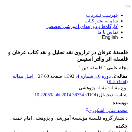
فهرست نشریات
سامانه نشر کتاب
کارگاه‌ها و دوره‌های آموزشی تخصصی
تماس با ما
English
فلسفۀ عرفان در ترازوی نقد تحلیل و نقد کتاب عرفان و
فلسفه اثر والتر استیس
مجله علمی " فلسفه دین "
مقاله 2
،
دوره 10، شماره 4
، 1392
، صفحه
27-60
اصل مقاله
)
253.64 K
(
نوع مقاله: مقاله پژوهشی
شناسه دیجیتال (DOI):
10.22059/jpht.2014.36754
نویسنده
*
محمد فنائی اشکوری
دانشیار گروه فلسفة مؤسسة آموزشی و پژوهشی امام خمینی
چکیده