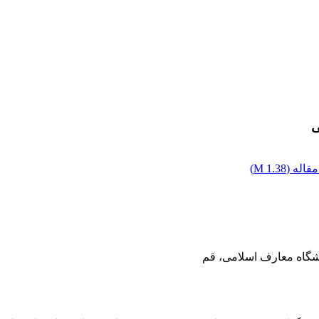
ی
قاله (
1.38 M
)
گاه معارف اسلامی، قم