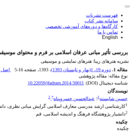
فهرست نشریات
سامانه نشر کتاب
کارگاه‌ها و دوره‌های آموزشی تخصصی
تماس با ما
English
بررسی تأثیر مبانی عرفان اسلامی بر فرم و محتوای موسیق
نشریه هنرهای زیبا: هنرهای نمایشی و موسیقی
مقاله 1
،
دوره 19، 1(بهار و تابستان 1393)
، 1393
، صفحه
5-16
اصل م
نوع مقاله: مقاله پژوهشی
شناسه دیجیتال (DOI):
10.22059/jfadram.2014.50011
نویسندگان
2
*
1
حسین شایسته
؛
عبدالحسین خسروپناه
1
کارشناسی ارشد مدرسی معارف اسلامی گرایش مبانی نظری، دانش
2
دانشیار پژوهشگاه فرهنگ و اندیشه اسلامی، قم
چکیده
چکیده