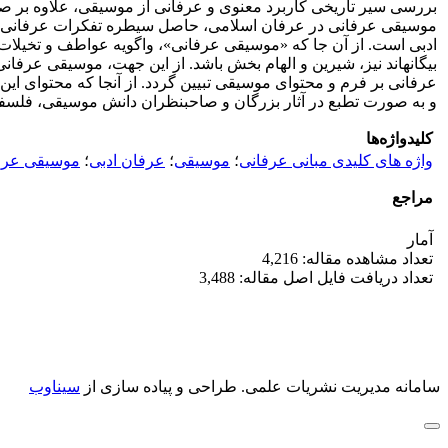
بررسی سیر تاریخی کاربرد معنوی و عرفانی از موسیقی، علاوه بر ص
موسیقی عرفانی در عرفان اسلامی، حاصل سیطره تفکرات عرفانی و ش
ادبی است. از آن جا که «موسیقی عرفانی»، واگویه عواطف و تخیلات 
بیگانه­اند نیز، شیرین و الهام بخش باشد. از این جهت، موسیقی عرفا
عرفانی بر فرم و محتوای موسیقی تبیین گردد. از آنجا که محتوای این ا
و به صورت تطبع در آثار بزرگان و صاحبنظران دانش موسیقی، فلسف
کلیدواژه‌ها
واژه های کلیدی مبانی عرفانی
؛
موسیقی
؛
عرفان ادبی
؛
موسیقی عرف
مراجع
آمار
تعداد مشاهده مقاله: 4,216
تعداد دریافت فایل اصل مقاله: 3,488
سامانه مدیریت نشریات علمی.
طراحی و پیاده سازی از
سیناوب