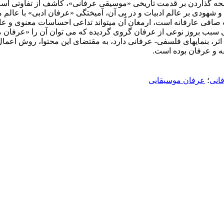
حه گذاردن بر قدمت تاریخی «موسیقی عرفانی»، کاشف از تفاوتی است 
هودی بر عالم ادبیات و در پی آن، آمیختگی «عرفان ادبی» با عالم
صافی عارفانه است، ارمغان آن می­تواند تداعی احساسات معنوی و عارف
نی سبب بروز نوعی از عرفان گروی گردیده که می توان آن را «عرفان م
ثر، بن­مایه­ای فلسفی- عرفانی دارد، به مقتضای این محتوا، روش اعمال 
ه و عرفان بوده است.
انی
؛
عرفان موسیقایی