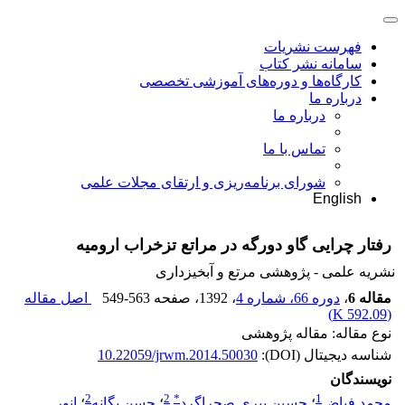
فهرست نشریات
سامانه نشر کتاب
کارگاه‌ها و دوره‌های آموزشی تخصصی
درباره ما
درباره ما
تماس با ما
شورای برنامه‌ریزی و ارتقای مجلات علمی
English
رفتار چرایی گاو دورگه در مراتع تزخراب ارومیه
نشریه علمی - پژوهشی مرتع و آبخیزداری
مقاله 6
،
دوره 66، شماره 4
، 1392
، صفحه
549-563
اصل مقاله
)
592.09 K
(
نوع مقاله: مقاله پژوهشی
شناسه دیجیتال (DOI):
10.22059/jrwm.2014.50030
نویسندگان
2
2
*
1
محمد فیاض
؛
حسین پیری صحراگرد
؛
حسن یگانه
؛
انور