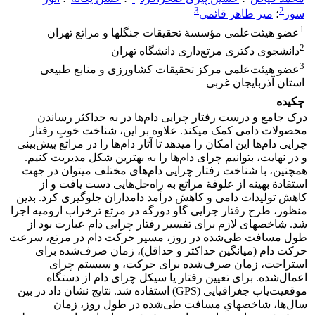
3
2
سور
؛
میر طاهر قائمی
1
عضو هیئت‌علمی مؤسسة تحقیقات جنگل‏ها و مراتع تهران
2
دانشجوی دکتری مرتع‌داری دانشگاه تهران
3
عضو هیئت‌علمی مرکز تحقیقات کشاورزی و منابع طبیعی
استان آذربایجان غربی
چکیده
درک جامع و درست رفتار چرایی دام‌ها در به حداکثر رساندن
محصولات دامی کمک می‏کند. علاوه بر این، شناخت خوبِ رفتار
چرایی دام‌ها این امکان را می‏دهد تا آثار دام‌ها را در مراتع پیش‌بینی
و در نهایت، بتوانیم چرای دام‌ها را به بهترین شکل مدیریت کنیم.
همچنین، با شناخت رفتار چرایی دام‌های مختلف می‏توان در جهت
استفادة بهینه از علوفة مراتع به راه‌حل‌هایی دست یافت و از
کاهش تولیدات دامی و کاهش درآمد دامداران جلوگیری کرد. بدین
منظور، طرح رفتار چرایی گاو دورگه در مرتع تزخراب ارومیه اجرا
شد. شاخص‏های لازم برای تفسیر رفتار چرایی دام عبارت بود از
طول مسافت طی‌شده در روز، مسیر حرکت دام در مرتع، سرعت
حرکت دام (میانگین حداکثر و حداقل)، زمان صرف‌شده برای
استراحت، زمان صرف‌شده برای حرکت، و سیستم چرای
اعمال‌شده. برای تعیین رفتار یا سیکل چرای دام از دستگاه
موقعیت‌یاب جغرافیایی (GPS) استفاده شد. نتایج نشان داد در بین
سال‌ها، شاخص‏هایِ مسافت طی‌شده در طول روز، زمان