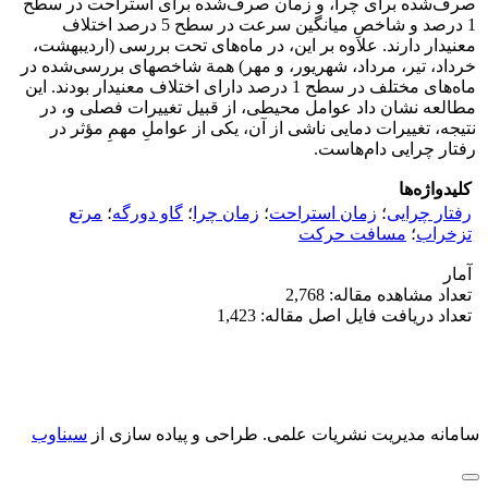
صرف‌شده برای چرا، و زمان صرف‌شده برای استراحت در سطح
1 درصد و شاخص‏ِ میانگین سرعت در سطح 5 درصد اختلاف
معنی‏دار دارند. علاوه بر این، در ماه‌های تحت بررسی (اردیبهشت،
خرداد، تیر، مرداد، شهریور، و مهر) همة شاخص‏های بررسی‌شده در
ماه‌های مختلف در سطح 1 درصد دارای اختلاف معنی‏دار بودند. این
مطالعه نشان داد عوامل محیطی، از قبیل تغییرات فصلی و، در
نتیجه، تغییرات دمایی ناشی از آن، یکی از عواملِ مهمِ مؤثر در
رفتار چرایی دام‌هاست.
کلیدواژه‌ها
رفتار چرایی
؛
زمان استراحت
؛
زمان چرا
؛
گاو دورگه
؛
مرتع
تزخراب
؛
مسافت حرکت
آمار
تعداد مشاهده مقاله: 2,768
تعداد دریافت فایل اصل مقاله: 1,423
سامانه مدیریت نشریات علمی.
طراحی و پیاده سازی از
سیناوب