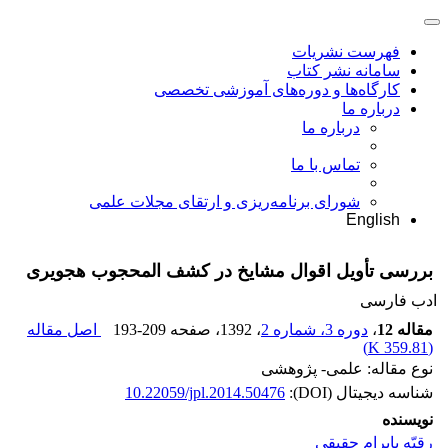
فهرست نشریات
سامانه نشر کتاب
کارگاه‌ها و دوره‌های آموزشی تخصصی
درباره ما
درباره ما
تماس با ما
شورای برنامه‌ریزی و ارتقای مجلات علمی
English
بررسی تأویل اقوال مشایخ در کشف المحجوب هجویری
ادب فارسی
مقاله 12
،
دوره 3، شماره 2
، 1392
، صفحه
193-209
اصل مقاله
)
359.81 K
(
نوع مقاله: علمی- پژوهشی
شناسه دیجیتال (DOI):
10.22059/jpl.2014.50476
نویسنده
رقیّه بایرام‌ حقیقی