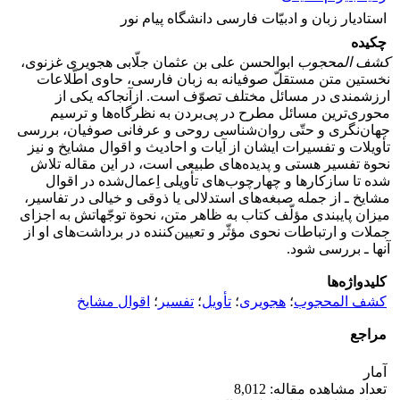
استادیار زبان و ادبیّات فارسی دانشگاه پیام نور
چکیده
کشف المحجوب
ابوالحسن علی بن عثمان جلّابی هجویری غزنوی،
نخستین متن مستقلّ صوفیانه به زبان فارسی، حاوی اطّلاعات
ارزشمندی در مسائل مختلف تصوّف است. ازآنجاکه یکی از
محوری‌ترین مسائل مطرح در پی‌بردن به نظرگاه‌ها و ترسیم
جهان‌نگری و حتّی روان‌شناسی روحی و عرفانی صوفیان، بررسی
تأویلات و تفسیرات ایشان از آیات و احادیث و اقوال مشایخ و نیز
نحوة تفسیر هستی و پدیده‌های طبیعی است، در این مقاله تلاش
شده تا سازکارها و چهارچوب‌های تأویلی اِعمال‌شده در اقوال
مشایخ ـ از جمله صبغه‌های استدلالی یا ذوقی و خیالی در تفاسیر،
میزان پایبندی مؤلّف کتاب به ظاهر متن، نحوة توجّهاتش به اجزای
جملات و ارتباطات نحوی مؤثّر و تعیین‌کننده در برداشت‌های او از
آنها ـ بررسی شود.
کلیدواژه‌ها
کشف المحجوب
؛
هجویری
؛
تأویل
؛
تفسیر
؛
اقوال مشایخ
مراجع
آمار
تعداد مشاهده مقاله: 8,012