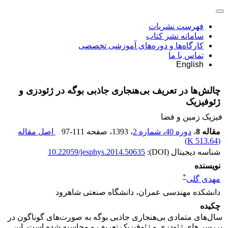
فهرست نشریات
سامانه نشر کتاب
کارگاه‌ها و دوره‌های آموزشی تخصصی
تماس با ما
English
چالش‌ها در تعریف بی‌‌هنجاری جاذبی بوگه در ژئودزی و
ژئوفیزیک
فیزیک زمین و فضا
مقاله 8
،
دوره 40، شماره 2
، 1393
، صفحه
97-111
اصل مقاله
)
513.64 K
(
شناسه دیجیتال (DOI):
10.22059/jesphys.2014.50635
نویسنده
*
مهدی گلی
دانشکده مهندسی عمران، دانشگاه صنعتی شاهرود
چکیده
سال‌های متمادی بی‌‌هنجاری جاذبی بوگه به صور‌ت‌های گوناگون در
بررسی‌های ژئودزی و ژئوفیزیک تعریف و محاسبه شده است. این