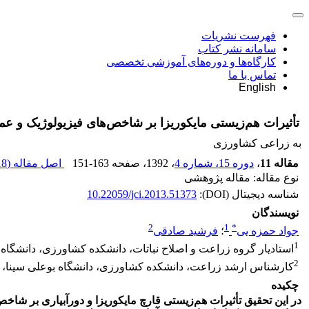
فهرست نشریات
سامانه نشر کتاب
کارگاه‌ها و دوره‌های آموزشی تخصصی
تماس با ما
English
تأثیرات هم‌زیستی مایکوریزا بر شاخص‌های فیزیولوژیک و ع
به زراعی کشاورزی
مقاله 11
،
دوره 15، شماره 4
، 1392
، صفحه
151-163
اصل مقاله (
 K
نوع مقاله: مقاله پژوهشی
شناسه دیجیتال (DOI):
10.22059/jci.2013.51373
نویسندگان
2
1
*
جواد حمزه یی
؛
فرشید صادقی
1
استادیار گروه زراعت و اصلاح نباتات، دانشکده کشاورزی، دانشگاه ب
2
کارشناس ارشد زراعت، دانشکده کشاورزی، دانشگاه بوعلی سینا، هم
چکیده