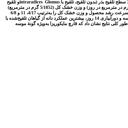
تصادفی در 3 تکرار اجرا شد. دور‌آبیاری در 3 سطح (7، 14 و 21 روز) در پلات‌های اصلی و ترکیب فاکتوریل 2 رقم سورگوم (کیمیا و سپیده) و 3 سطح تلقیح بذر (بدون تلقیح، تلقیح با intraradices Glomusو تلقیح
با Glomus mossea) در پلات‌های فرعی قرار گرفتند. نتایج نشان داد بیشترین میزان شاخص سطح برگ (21/4)، سرعت رشد محصول (8/50 گرم در متر‌مربع در روز) و وزن خشک کل (5/1852 گرم در متر‌مربع)
بدون اختلاف معنی‌‌دار با دورآبیاری 14 روز، در دور‌آبیاری 7 روز به‌دست آمد. در مقایسه با تیمار بدون تلقیح، گونة موسه شاخص سطح برگ، سرعت رشد محصول و وزن خشک کل را به‌ترتیب 4/17، 11 و 6/8
درصد افزایش داد. رقم کیمیا نیز نسبت به رقم سپیده شاخص‌های رشد بالاتری داشت. بدون اختلاف معنی‌‌دار با گیاهان تلقیح‌شده با گونة موسه و دورآبیاری 14 روز، بیشترین عملکرد دانه از گیاهان تلقیح‌شده با
سه با تیمار بدون تلقیح و دورآبیاری 21 روز، عملکرد دانه را 47/56 درصد افزایش داد. به‌طور کلی نتایج نشان داد که قارچ مایکوریزا به‌ویژه گونة موسه