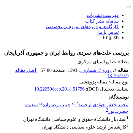
فهرست نشریات
سامانه نشر کتاب
کارگاه‌ها و دوره‌های آموزشی تخصصی
تماس با ما
English
بررسی علت‌های سردی روابط ایران و جمهوری آذربایجان
مطالعات اوراسیای مرکزی
مقاله 4
،
دوره 7، شماره 1
، 1393
، صفحه
57-80
اصل مقاله
)
567.07 K
(
نوع مقاله: مقاله پژوهشی
شناسه دیجیتال (DOI):
10.22059/jcep.2014.51756
نویسندگان
2
1
*
محمد جعفر جوادی ارجمند
؛
حبیب رضازاده
؛
سعیده
2
حضرت‌پور
1
استادیار دانشکدۀ حقوق و علوم سیاسی دانشگاه تهران
2
کارشناس ارشد علوم سیاسی دانشگاه تهران