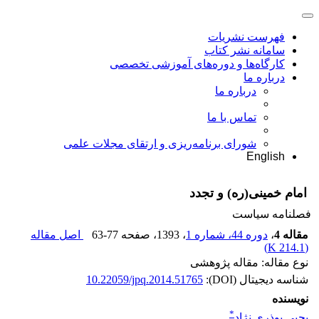
فهرست نشریات
سامانه نشر کتاب
کارگاه‌ها و دوره‌های آموزشی تخصصی
درباره ما
درباره ما
تماس با ما
شورای برنامه‌ریزی و ارتقای مجلات علمی
English
امام خمینی(ره) و تجدد
فصلنامه سیاست
مقاله 4
،
دوره 44، شماره 1
، 1393
، صفحه
63-77
اصل مقاله
)
214.1 K
(
نوع مقاله: مقاله پژوهشی
شناسه دیجیتال (DOI):
10.22059/jpq.2014.51765
نویسنده
*
یحیی بوذری نژاد