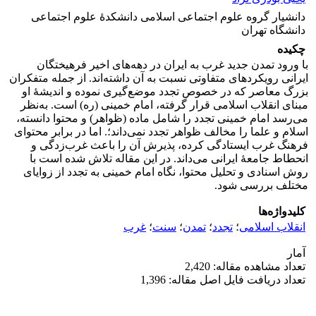
دانشیار گروه علوم اجتماعی اسلامی دانشکدۀ علوم اجتماعی
دانشگاه تهران
چکیده
با ورود تمدن جدید غرب به ایران در دهه‌های اخیر فرهیختگان
ایرانی رویکردهای متفاوتی نسبت به آن داشته‌اند. از جمله متفکران
بزرگ معاصر که در خصوص تجدد موضع‌گیری نموده و اندیشۀ او
مبنای انقلاب اسلامی قرار گرفته، امام خمینی (ره) است. به‌نظر
می‌رسد امام خمینی تجدد را شامل ماده (ظواهر) و محتوا دانسته،
اسلام و علما را مخالف ظواهر تجدد نمی‌داند؛. اما در برابر محتوای
فرهنگ غرب ایستادگی کرده، پذیرش آن‌ را باعث غرب‌زدگی و
انحطاط جامعۀ ایرانی می‌داند. در این مقاله تلاش شده است با
روش اسنادی و تحلیل محتوا، نگاه امام خمینی به تجدد از زوایای
مختلف بررسی شود.
کلیدواژه‌ها
انقلاب اسلامی
؛
تجدد
؛
تمدن
؛
سنت
؛
غرب
آمار
تعداد مشاهده مقاله: 2,420
تعداد دریافت فایل اصل مقاله: 1,396