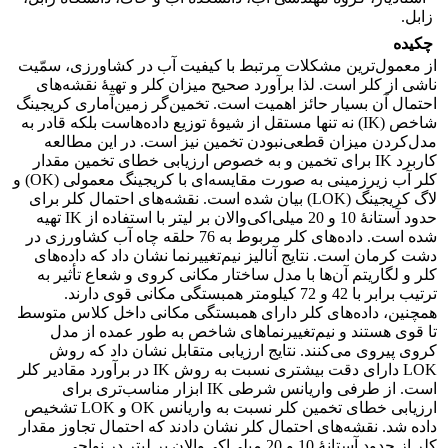
زابل.
چکیده
از معمول‌ترین مشکلات مرتبط با کیفیت آب در کشاورزی، سمّیت
ناشی از کلر است. لذا برآورد صحیح میزان کلر و تهیۀ نقشه‌های
احتمال آن بسیار حائز اهمیت است. تخمین‌گر زمین‌آماری کریجینگ
شاخص (IK) نه تنها مستقل از شیوۀ توزیع داده‌‌هاست بلکه قادر به
مدل‌کردن میزان قطعی‌نبودن تخمین نیز است. در این مطالعه
کاربرد IK برای تخمین و به خصوص ارزیابی خطای تخمین مقدار
کلر آب زیرزمینی به صورت مقایسه‌‌ای با کریجینگ معمولی (OK) و
لاگ کریجینگ (LOK) بیان شده است. نقشه‌‌های احتمال کلر برای
حدود آستانۀ 10 و 20 میلی‌‌اکی‌‌والان بر لیتر با استفاده از IK تهیه
شده است. داده‌‌های کلر مربوط به 76 حلقه چاه آب کشاورزی در
دشت کرمان است. نتایج آنالیز نیم‌‌تغییرنما نشان داد که داده‌‌های
کلر و لگاریتم آن‌‌ها با مدل ساختار مکانی کروی و شعاع تأثیر به
ترتیب برابر با 42 و 72 کیلومتر همبستگی مکانی قوی دارند.
همچنین، داده‌‌های کلر دارای همبستگی مکانی داخل کلاس متوسط
تا قوی هستند و نیم‌‌تغییرنماهای شاخص به طور عمده از مدل
کروی پیروی می‌‌کنند. نتایج ارزیابی متقابل نشان داد که روش
LOK دارای دقت بیشتری نسبت به روش IK در برآورد مقادیر کلر
است. از طرفی واریانس شرطی IK ابزار مناسب‌‌تری برای
ارزیابی خطای تخمین کلر نسبت به واریانس OK و LOK تشخیص
داده شد. نقشه‌‌های احتمال کلر نشان دادند که احتمال تجاوز مقدار
کلر از حدود آستانۀ 10 و 20 میلی‌‌اکی‌‌والان بر لیتر در نواحی