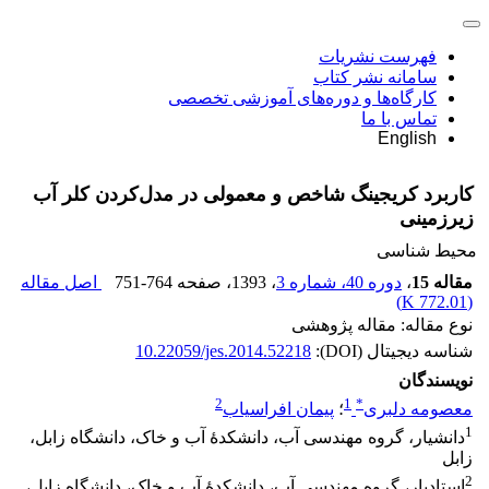
فهرست نشریات
سامانه نشر کتاب
کارگاه‌ها و دوره‌های آموزشی تخصصی
تماس با ما
English
کاربرد کریجینگ شاخص و معمولی در مدل‌کردن کلر آب
زیرزمینی
محیط شناسی
مقاله 15
،
دوره 40، شماره 3
، 1393
، صفحه
751-764
اصل مقاله
)
772.01 K
(
نوع مقاله: مقاله پژوهشی
شناسه دیجیتال (DOI):
10.22059/jes.2014.52218
نویسندگان
2
1
*
معصومه دلبری
؛
پیمان افراسیاب
1
دانشیار، گروه مهندسی آب، دانشکدۀ آب و خاک، دانشگاه زابل،
زابل
2
استادیار، گروه مهندسی آب، دانشکدۀ آب و خاک، دانشگاه زابل،