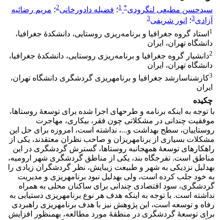
2
1
*
سیدحسن مطیعی لنگرودی
؛
فضیله دادورخانی
؛
مریم رضائیه
3
3
آزادی
؛
انور شریفی
1
استاد گروه جغرافیا و برنامه‌ریزی روستایی، دانشکدۀ جغرافیا،
دانشگاه تهران، ایران
2
دانشیار گروه جغرافیا و برنامه‌ریزی روستایی، دانشکدۀ جغرافیا،
دانشگاه تهران، ایران
3
کارشناس‎ارشد جغرافیا و برنامه‎ریزی گردشگری دانشگاه تهران،
ایران
چکیده
با توجه به اینکه برنامه و طرح­های اجرا شده برای توسعۀ روستاها،
موفقیت چندانی در مشکلاتی چون فقر، بیکاری، مهاجرت
روستاییان، سطح بهداشت و...، نداشته است، امروزه برای حل این
مشکلات بسیاری از برنامه­ریزان و صاحب نظران معتقدند، یکی از
راهکارهای توسعۀ همه‎جانبه روستاها، گسترش گردشگری در این
مناطق است. تفرجگاه بند، یکی از مناطق گردشگری شهر ارومیه،
به‎دلیل نزدیکی به شهر و طبیعت زیبایش، نظر گردشگران زیادی را
به خود جلب کرده است، ولی به‎دلیل نبود برنامه­ریزی و مدیریت
گردشگری، سود اقتصادی چندانی برای ساکنان محلی به همراه
نداشته است. با توجه به اینکه هدف هر نوع برنامه­ریزی دستیابی به
رفاه و توسعه است، این پژوهش نیز با هدف برنامه­ریزی راهبردی
برای توسعۀ گردشگری در منطقۀ مورد مطالعه، به‎منظور افزایش