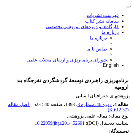
فهرست نشریات
سامانه نشر کتاب
کارگاه‌ها و دوره‌های آموزشی تخصصی
درباره ما
درباره ما
تماس با ما
شورای برنامه‌ریزی و ارتقای مجلات علمی
English
برنامه‎ریزی راهبردی توسعۀ گردشگردی تفرجگاه بند
ارومیه
پژوهشهای جغرافیای انسانی
مقاله 4
،
دوره 46، شماره 3
، 1393
، صفحه
523-540
اصل مقاله
)
612.57 K
(
نوع مقاله: مقاله علمی پژوهشی
شناسه دیجیتال (DOI):
10.22059/jhgr.2014.52691
نویسندگان