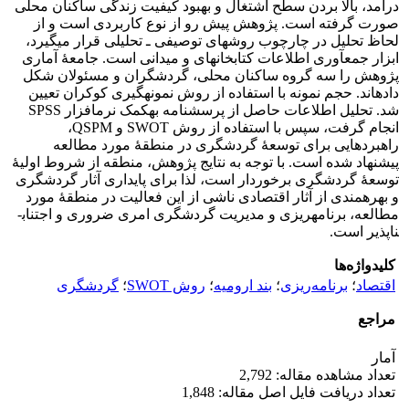
درآمد، بالا بردن سطح اشتغال و بهبود کیفیت زندگی ساکنان محلی
صورت گرفته است. پژوهش پیش رو از نوع کاربردی است و از
لحاظ تحلیل در چارچوب روش­های توصیفی ـ تحلیلی قرار می­گیرد،
ابزار جمع­آوری اطلاعات کتابخانه­ای و میدانی است. جامعۀ آماری
پژوهش را سه گروه ساکنان محلی، گردشگران و مسئولان شکل
داده‎اند. حجم نمونه با استفاده از روش نمونه­گیری کوکران تعیین
شد. تحلیل اطلاعات حاصل از پرسشنامه به‎کمک نرم‎افزار SPSS
انجام گرفت، سپس با استفاده از روش SWOT و QSPM،
راهبردهایی برای توسعۀ گردشگری در منطقۀ مورد مطالعه
پیشنهاد شده است. با توجه به نتایج پژوهش، منطقه از شروط اولیۀ
توسعۀ گردشگری برخوردار است، لذا برای پایداری آثار گردشگری
و بهره­مندی از آثار اقتصادی ناشی از این فعالیت در منطقۀ مورد
مطالعه، برنامه‎ریزی و مدیریت گردشگری امری ضروری و اجتناب­
ناپذیر است.
کلیدواژه‌ها
اقتصاد
؛
برنامه‌ریزی
؛
بند ارومیه
؛
روش SWOT
؛
گردشگری
مراجع
آمار
تعداد مشاهده مقاله: 2,792
تعداد دریافت فایل اصل مقاله: 1,848