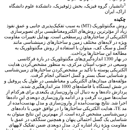
3
دانشیار، گروه فیزیک، بخش ژئوفیزیک، دانشکدة علوم دانشگاه
اراک، ایران
چکیده
روش مگنتوتلوریک (MT) به سبب تفکیک‌پذیری جانبی و عمق نفوذ
زیاد از مؤثرترین روش‌های الکترومغناطیسی برای تصویرسازی
الکتریکی از ساختارهای زیرسطحی است. به‏دلیل تغییرات مقاومت
ویژه در لایه‌های مختلف زمین و ساختارهای زمین‏شناسی مانند
گسل و سنگ کف، می‏توان با استفاده از روش مگنتوتلوریک به
مطالعة این ساختارها پرداخت.
در بهار 1390 اندازه‌گیری‌های مگنتوتلوریک در بازة فرکانسی
وسیعی در جنوب استان مرکزی، به منظور مشخص‌کردن هدایت
الکتریکی پوسته با تأکید بر مشخص‌کردن ساختارهای زمین‌شناسی
و شناسایی سنگ بستر و گسل احتمالی انجام گرفت.
مؤلفه‌های میدان‌های الکتریکی و مغناطیسی در طول یک پروفیل و
در شش ایستگاه با فاصله‌های 1000 متر اندازه‏گیری شدند.
پردازش داده‌ها و به دنبال آن وارون‌سازی یک‏بعدی برای هرکدام از
سایت‌ها صورت گرفت و در ادامه وارون‌سازی دوبعدی این داده‌ها
اجرا شد. نتایج به‏دست‌آمده از وارون‌سازی و مدل به‏دست‌آمده از
مد TE، هدایت الکتریکی ساختارها را در توافق خوبی با داده‌های
زمین‌شناسی مشخص کرده است. از مهم‌ترین این نتایج می‏توان به
شناسایی یک گسل احتمالی پنهان و همچنین سنگ‏کف در عمق با
مقاومت ویژة زیاد اشاره کرد. مدل دوبعدی ضمن تفکیک لایه‏های