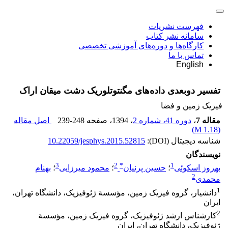
فهرست نشریات
سامانه نشر کتاب
کارگاه‌ها و دوره‌های آموزشی تخصصی
تماس با ما
English
تفسیر دوبعدی داده‌های مگنتوتلوریک دشت میقان اراک
فیزیک زمین و فضا
مقاله 7
،
دوره 41، شماره 2
، 1394
، صفحه
239-248
اصل مقاله
)
1.18 M
(
شناسه دیجیتال (DOI):
10.22059/jesphys.2015.52815
نویسندگان
3
2
*
1
بهروز اسکوئی
؛
حسین پرنیان
؛
محمود میرزایی
؛
بهنام
2
محمدی
1
دانشیار، گروه فیزیک زمین، مؤسسة ژئوفیزیک، دانشگاه تهران،
ایران
2
کارشناس ارشد ژئوفیزیک، گروه فیزیک زمین، مؤسسة
ژئوفیزیک، دانشگاه تهران، ایران