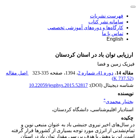
فهرست نشریات
سامانه نشر کتاب
کارگاه‌ها و دوره‌های آموزشی تخصصی
تماس با ما
English
ارزیابی توان باد در استان کردستان
فیزیک زمین و فضا
مقاله 14
،
دوره 41، شماره 2
، 1394
، صفحه
323-335
اصل مقاله
)
737.52 K
(
شناسه دیجیتال (DOI):
10.22059/jesphys.2015.52817
نویسنده
*
بختیار محمدی
استادیار اقلیم‌شناسی، دانشگاه کردستان،
چکیده
در سال‌های اخیر نیروی جنبشی باد به عنوان منبعی نوین و
تمام‌نشدنی از انرژی مورد توجه بسیاری از کشورها قرار گرفته
است. این پژوهش با هدف بررسی مقدار توان باد در استان