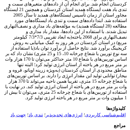
کردستان انجام شد. برای انجام آن از داده‌های متغیرهای سمت و
تندی باد هفت ایستگاه همدید استان کردستان و همچنین 21 ایستگاه
مجاور استان از زمان تأسیس ایستگاه‌های همدید تا سال 2005
استفاده شد. ابتدا داده‌های سمت و تندی باد ایستگاه‌های مورد
مطالعه (28 ایستگاه همدید) به مؤلفه‌های باد مداری و نصف‌النهاری
تبدیل شدند. با استفاده از این داده‌ها، مقدار باد مداری و
نصف‌النهاری برای 2068 یاخته(به ابعاد تقریبی 7/3*7/3 کیلومتر
مربع) در استان کردستان در هر روز به کمک میانیابی به روش
کریجینگ برآورد شد. نتایج حاصل از برآورد توان باد(با استفاده از
سه نوع توربین با شعاع چرخانه 10، 15 و 25 متری) نشان داد که بر
اساس توربین‌های با شعاع 10 متر حداکثر می‌توان تا 170 هزار وات
بر متر مربع در هر یاخته از استان انرژی تولید کرد؛ البته تنها
مناطق محدودی از استان کردستان (به‌ویژه زرینه اوباتو، قروه و
بیجار) توانایی تولید این مقدار انرژی را دارند. بر اساس توربین‌های
با شعاع چرخانه 15 متری، تقریباً همین ناحیه می‌تواند تا 370 هزار
وات بر متر مربع در هر یاخته از استان انرژی تولید کند. در نهایت با
استفاده از توربین‌های با شعاع چرخانه 25 متری، می‌توان تا بیش از
1 میلیون وات بر متر مربع در هر یاخته انرژی تولید کرد.
کلیدواژه‌ها
اقلیم‌شناسی کاربردی
؛
انرژی‌های تجدیدپذیر
؛
تندی باد
؛
جهت باد
مراجع