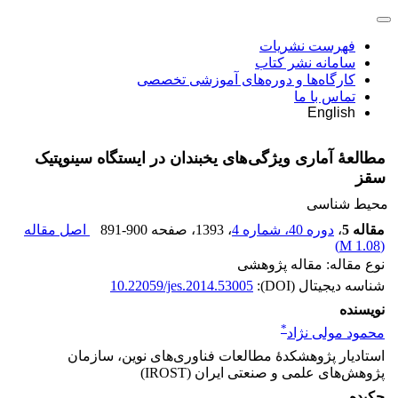
فهرست نشریات
سامانه نشر کتاب
کارگاه‌ها و دوره‌های آموزشی تخصصی
تماس با ما
English
مطالعۀ آماری ویژگی‌های یخبندان در ایستگاه سینوپتیک
سقز
محیط شناسی
مقاله 5
،
دوره 40، شماره 4
، 1393
، صفحه
891-900
اصل مقاله
)
1.08 M
(
نوع مقاله: مقاله پژوهشی
شناسه دیجیتال (DOI):
10.22059/jes.2014.53005
نویسنده
*
محمود مولی نژاد
استادیار پژوهشکدۀ مطالعات فناوری‌های نوین، سازمان
پژوهش‌های علمی و صنعتی ایران (IROST)
چکیده