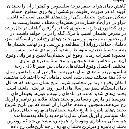
کاهش دمای هوا به صفر درجۀ سلسیوس و کمتر از آن را یخبندان
گویند که در صورت رطوبت، پوششی از یخ روی سطوح اجسام
تشکیل می‌شود. یخبندان یکی از پدیده‌های اقلیمی است که قابلیت
فراوانی در ایجاد خسارت در بخش‌های مختلف محیط‌زیست به
ویژه کشاورزی دارد، به طوری که قرارگرفتن گیاهان در حال رشد
در معرض یخبندان‏ آسیب یا مرگ گیاه را در پی خواهد داشت. در
این تحقیق، به منظور بررسی یخبندان‌های رخ‌داده در ایستگاه سقز،
دماهای حداقل روزانۀ آن مطالعه و بررسی و در نهایت یخبندان‌ها
به سه دستۀ ضعیف، متوسط و شدید گروه‌بندی شدند. سپس،
محدودۀ تغییرات زمانی وقوع این یخبندان‌ها تعیین و فراوانی وقوع
آن‌ها نیز محاسبه شد. همچنین، با محاسبۀ متغیرهای آماری
مختلف، احتمال وقوع آستانه‌های دمایی بین صفر تا 15- درجۀ
سلسیوس در ماه‌های سال تعیین شد. علاوه بر این، با تقسیم سال
به 36 دهۀ مختلف سعی شده است دماهایی که با احتمالات مختلف،
امکان وقوع دارند نیز محاسبه شوند. نتایج نشان می‌دهد که حداقل
دمای ایستگاه سقز طی سال‌های اخیر روند افزایشی داشته است.
یخبندان‌های شدید عمدتاً در ماه‌های ژانویه و فوریه، یخبندان‌های
متوسط در مارس و دسامبر و یخبندان‌های ملایم در نوامبر و آوریل
رخ می‌دهند. همچنین، یافته‌ها حاکی از آن است که بین تاریخ شروع
یخبندان‌های پاییزه با تاریخ خاتمۀ یخبندان‌های بهاره، حداقل دمای
ماه سپتامبر و آوریل همان سال با توجه به رابطۀ به‌دست‌آمده
همبستگی معناداری وجود دارد. همچنین، مشخص شد که زودترین
یخبندان پاییزه و دیرترین یخبندان بهاره در چه تاریخ‌هایی رخ داده