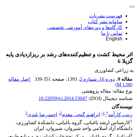
فهرست نشریات
سامانه نشر کتاب
کارگاه‌ها و دوره‌های آموزشی تخصصی
تماس با ما
English
اثر محیط کشت و تنظیم‌کننده‌های رشد بر ریزازدیادی پایه
گزیلا 6
به زراعی کشاورزی
مقاله 9
،
دوره 16، شماره 2
، 1393
، صفحه
339-351
اصل مقاله
)
1.08 M
(
نوع مقاله: مقاله پژوهشی
شناسه دیجیتال (DOI):
10.22059/jci.2014.53047
نویسندگان
3
2
1
*
زینب کارآمد
؛
ابراهیم گنجی مقدم
؛
احمدرضا بلندی
1
کارشناس ارشد باغبانی، گروه باغبانی، دانشکدۀ کشاورزی،
دانشگاه آزاد اسلامی واحد شیروان، شیروان، ایران
2
استادیار، گروه باغبانی، مرکز تحقیقات کشاورزی و منابع طبیعی