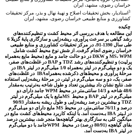
خراسان رضوی، مشهد، ایران
3
استادیار، بخش تحقیقات اصلاح و تهیۀ نهال و بذر، مرکز تحقیقات
کشاورزی و منابع طبیعی خراسان رضوی، مشهد، ایران
چکیده
این مطالعه با هدف بررسی اثر محیط کشت و تنظیم‌کننده‌های
رشد گیاهی بر سرعت پرآوری، ریشه‌زایی و سازگاری پایۀ گزیلا 6
طی سال 1390-91، در مرکز تحقیقات کشاورزی و منابع طبیعی
خراسان رضوی انجام گرفت. از شش نوع محیط کشت شامل
MS، WPM و DKW در دو حالت جامد و مایع (محیط مایع به‌همراه
پرلیت) و تنظیم‌کننده‌های رشد TDZ و BAP در غلظت‌های صفر،
یک و دو میلی‌گرم در لیتر به‌همراه 1/0 میلی‌گرم در لیتر IBA در
مرحلۀ پرآوری و محیط‌های ذکرشده به‌همراهIBA در غلظت‌های
صفر، یک، دو و سه میلی‌گرم در لیتر، در مرحلۀ ریشه‌زایی استفاده
شد. نتایج نشان داد بیشترین تعداد و طول شاخه به‌ترتیب به‌مقدار
48/6 شاخه و 14/3 سانتی‌متر در محیط WPM جامد دارای دو
میلی‌گرم در لیتر BAP و محیط MSمایع با یک میلی‌گرم در لیتر
TDZ و بیشترین درصد ریشه‌زایی و طول ریشه به‌مقدار 90/93
درصد و 76/11 سانتی‌متر، در محیط MS مایع دارای دو میـلی‌گرم
در لـیتر IBA بـه‌دست آمد. با اینکه کاربرد محیط‌های کشت مایع در
میانگین کلی به سازگاری بهتر گیاهچه‌ها منجر شد، بیشترین درصد
بقای گیاهچه (80/91 درصد) در محیط WPMجامد با دو میلی‌گرم
در لیتر IBA به‌دست آمد.