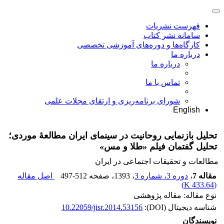
فهرست نشریات
سامانه نشر کتاب
کارگاه‌ها و دوره‌های آموزشی تخصصی
درباره ما
درباره ما
تماس با ما
شورای برنامه‌ریزی و ارتقای مجلات علمی
English
تحلیل بازنمایی روحانیت در سینمای ایران مطالعۀ موردی؛
تحلیل گفتمان فیلم «طلا و مس»
مطالعات و تحقیقات اجتماعی در ایران
مقاله 7
،
دوره 3، شماره 3
، 1393
، صفحه
497-512
اصل مقاله
)
433.64 K
(
نوع مقاله: مقاله پژوهشی
شناسه دیجیتال (DOI):
10.22059/jisr.2014.53156
نویسندگان