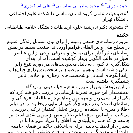
2
2
1
*
احمد نادری
؛
مجید سلیمانی ساسانی
؛
علی اسکندری
1
عضو هیئت علمی گروه انسان‌‌شناسی دانشکدۀ علوم اجتماعی
دانشگاه تهران
2
دانشجوی دکتری رشتۀ علوم ارتباطات دانشگاه علامه طباطبایی
چکیده
امروزه رسانه‌های جمعی زمینه را برای بیان مسائل زندگی عموم
در سطح ملی و بین‌المللی فراهم آورده‌اند. صنعت سینما در نقش
رسانه‌ای تأثیرگذار، برای نمایش و معرفی برخی از این عناصر
اصیل در قالب الگویی پایدار کوشیده است؛ اما از ابتدای
شکل‌گیری تا کنون، به دلیل محدودیت‌های هر دوره، تنوع ژانر
اندکی داشته است و همین موضوع، بر شخصیت‌پردازی فیلم‌ها و
ارائۀ الگوهای انسانی و شخصیت‌های رفتاری و اخلاقی تأثیر
چشمگیری داشته است.
در این پژوهش پس از مرور مفاهیم فیلم دینی از دیدگاه
اندیشمندان این حوزه، نظریۀ بازنمایی را بررسی خواهیم کرد که
یکی از اساسی‌ترین و مهم‌ترین مفاهیم در مطالعات فرهنگی و
رسانه‌ای است؛ و درنتیجه چگونگی بازنمایی روحانیت را در فیلم
«طلا و مس» با استفاده از روش تحلیل گفتمان ترکیبی بررسی
می‌کنیم. براساس نتایج، فیلم طلا و مس از سویی نقدی است بر
جامعه‌ای که همواره پایبندی به اخلاق را فریاد می‌زند اما در
بسیاری از لحظات دلیلی برای بی‌اخلاقی حاکم بر فضای جامعه
ندارد؛ از سوی دیگر راه رسیدن به عرفان حقیقی را حضور در متن