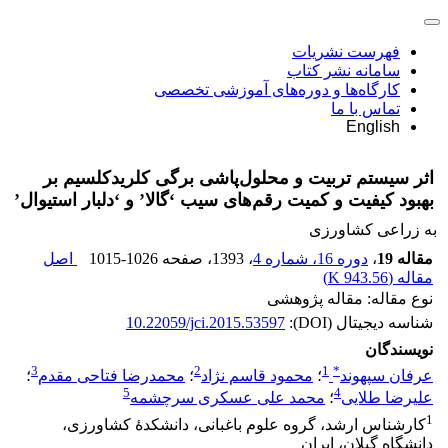
فهرست نشریات
سامانه نشر کتاب
کارگاه‌ها و دوره‌های آموزشی تخصصی
تماس با ما
English
اثر سیستم تربیت و محلول‌پاشی برگی کلریدکلسیم بر
بهبود کیفیت و کمیت رقم‌های سیب ‘گالا’ و ‘دلبار استیوال’
به زراعی کشاورزی
مقاله 19
،
دوره 16، شماره 4
، 1393
، صفحه
1015-1026
اصل
مقاله (
943.56 K
)
نوع مقاله: مقاله پژوهشی
شناسه دیجیتال (DOI):
10.22059/jci.2015.53597
نویسندگان
3
2
1
*
عرفان سپهوند
؛
محمود قاسم نژاد
؛
محمدرضا فتاحی مقدم
؛
5
4
علیرضا طلایی
؛
محمد علی عسکری سرچشمه
1
کارشناس ارشد، گروه علوم باغبانی، دانشکدۀ کشاورزی،
دانشگاه گیلان، ایران