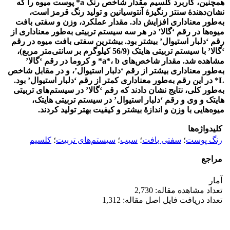
همچنین، کاربرد کلسیم مقدار شاخص رنگ a* پوست میوه را که
نشان‌دهندۀ سنتز رنگیزۀ آنتوسیانین و تولید رنگ قرمز است،
به‌طور معناداری افزایش داد. مقدار عملکرد، وزن و سفتی بافت
میوه‌ها در رقم ‘گالا’ در هر سه سیستم تربیتی به‌طور معناداری از
رقم ‘دلبار استیوال’ بیشتر بود. بیشترین سفتی بافت میوه در رقم
‘گالا’ با سیستم تربیتی هایتک (56/9 کیلوگرم بر سانتی‌متر مربع)،
مشاهده شد. مقدار شاخص‌های a*، b* و کروما در رقم ‘گالا’
به‌طور معناداری بیشتر از رقم ‘دلبار استیوال’، و در مقابل شاخص
L* در این رقم به‌طور معناداری کمتر از رقم ‘دلبار استیوال’ بود.
به‌طور کلی، نتایج نشان دادند که رقم ‘گالا’ در سیستم‌های تربیتی
هایتک و وی و رقم ‘دلبار استیوال’ در سیستم تربیتی هایتک،
میوه‌هایی با وزن و اندازۀ بیشتر و کیفیت بهتر تولید کردند.
کلیدواژه‌ها
رنگ پوست
؛
سفتی بافت
؛
سیب
؛
سیستم‌های تربیت
؛
کلسیم
مراجع
آمار
تعداد مشاهده مقاله: 2,730
تعداد دریافت فایل اصل مقاله: 1,312