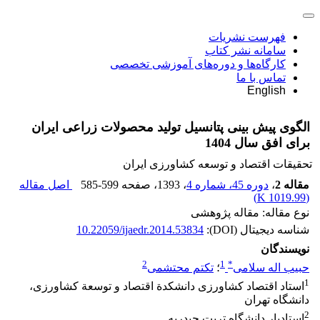
فهرست نشریات
سامانه نشر کتاب
کارگاه‌ها و دوره‌های آموزشی تخصصی
تماس با ما
English
الگوی پیش بینی پتانسیل تولید محصولات زراعی ایران
برای افق سال 1404
تحقیقات اقتصاد و توسعه کشاورزی ایران
مقاله 2
،
دوره 45، شماره 4
، 1393
، صفحه
585-599
اصل مقاله
)
1019.99 K
(
نوع مقاله: مقاله پژوهشی
شناسه دیجیتال (DOI):
10.22059/ijaedr.2014.53834
نویسندگان
2
1
*
حبیب اله سلامی
؛
تکتم محتشمی
1
استاد اقتصاد کشاورزی دانشکدة اقتصاد و توسعة کشاورزی،
دانشگاه تهران
2
استادیار دانشگاه تربت حیدریه