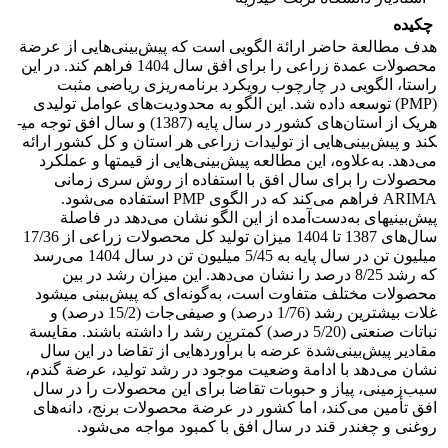
چکیده
هدف مطالعة حاضر ارائة الگویی است که پیش‌بینی‌هایی از عرضة
محصولات عمدة زراعی را برای افق سال 1404 فراهم کند. در این
راستا، الگویی در چارچوب رویکرد برنامه‌ریزی ریاضی مثبت
(PMP) توسعه داده شد. این الگو به محدودیت‌های عوامل تولیدی
هریک از استان‌های کشور در سال پایه (1387) و سال افق توجه می­
کند و پیش‌بینی‌هایی از تولیدات زراعی هر استان و کل کشور ارائه
می‌دهد. به‌علاوه، این مطالعه پیش‌بینی‌هایی از قیمت­ها و عملکرد
محصولات را برای سال افق با استفاده از روش سری زمانی
ARIMA فراهم می‌کند که در الگوی PMP استفاده می‌شود.
پیش‌بینی­های به‌دست‌آمده از این الگو نشان می‌دهد در فاصلة
سال‌های 1387 تا 1404 میزان تولید کل محصولات زراعی از 17/36
میلیون تن در سال پایه به 5/45 میلیون تن در سال 1404 می‌رسد
که رشد 8/25 درصد را نشان می‌دهد. این میزان رشد در بین
محصولات مختلف متفاوت است، به‌گونه‌ای که پیش‌بینی می­شود
غلات بیشترین رشد (1/76 درصد) و صیفی‌جات (15/2 درصد) و
نباتات صنعتی (5/20 درصد) کمترین رشد را داشته باشند. مقایسة
مقادیر پیش‌بینی‌شدة عرضه با برآوردهایی از تقاضا در این سال
نشان می‌دهد با ادامة وضعیت موجود در رشد تولید، عرضة گندم،
سیب‌زمینی، پیاز و حبوبات تقاضا برای این محصولات را در سال
افق تأمین می‌کند، اما کشور در عرضة محصولات برنج، دانه‌های
روغنی و چغندر قند در سال افق با کمبود مواجه می‌شود.