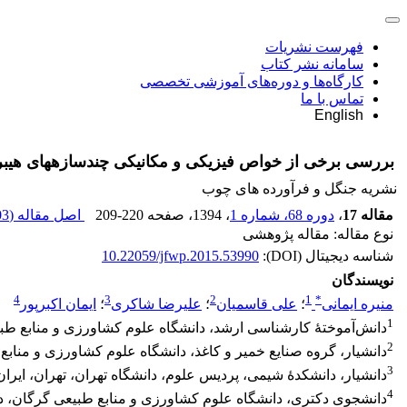
فهرست نشریات
سامانه نشر کتاب
کارگاه‌ها و دوره‌های آموزشی تخصصی
تماس با ما
English
بررسی برخی از خواص فیزیکی و مکانیکی چند‌سازه‏های هیبرید 
نشریه جنگل و فرآورده های چوب
مقاله 17
،
دوره 68، شماره 1
، 1394
، صفحه
209-220
اصل مقاله (
 K
نوع مقاله: مقاله پژوهشی
شناسه دیجیتال (DOI):
10.22059/jfwp.2015.53990
نویسندگان
4
3
2
1
*
منیره ایمانی
؛
علی قاسمیان
؛
علیرضا شاکری
؛
ایمان اکبرپور
1
دانش‌آموختۀ کارشناسی ارشد، دانشگاه علوم کشاورزی و منابع طبی
2
دانشیار، گروه صنایع خمیر و کاغذ، دانشگاه علوم کشاورزی و مناب
3
دانشیار، دانشکدۀ شیمی، پردیس علوم، دانشگاه تهران، تهران، ایران
4
دانشجوی دکتری، دانشگاه علوم کشاورزی و منابع طبیعی گرگان، د