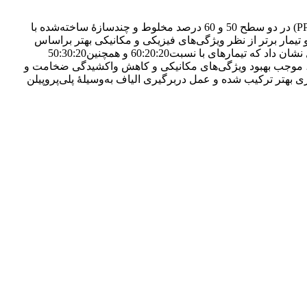
در این پژوهش الیاف کاغذ مجلۀ بازیافتی (OMG) و الیاف شیشه (GF) در سطوح مختلف10،20، 30 و 40 درصد (از نظر وزنی) با پلی‌پروپیلن (PP) در دو سطح 50 و 60 درصد مخلوط و چندسازۀ ساخته‌شده با
تیمار برتر از نظر ویژگی‌های فیزیکی و مکانیکی بهتر بر‌اساس
معادلۀ نرمال‌سازی انتخاب و سپس با دو سطح صفر و 4 درصد پلی‌پروپیلن مالئیک انیدریددارشده (MAPP) اصلاح شیمیایی شدند. نتایج حاصل نشان داد که تیمارهای با نسبت60:20:20 و همچنین50:30:20
و مکانیکی بهتری را نتیجه دادند. استفاده ازMAPP در دو تیمار بهینۀ تعیین‌شده، موجب بهبود ویژگی‌های مکانیکی و کاهش واکشیدگی ضخامت و
داد که چند‌سازه‌های حاوی MAPP به‌ شکل بهتری با فاز زمینه پلیمری بهتر ترکیب شده و عمل در‌برگیری الیاف به‌وسیلۀ پلی‌پروپیلن