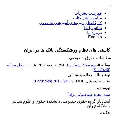
فهرست نشریات
سامانه نشر کتاب
کارگاه‌ها و دوره‌های آموزشی تخصصی
تماس با ما
درباره ما
English
کاستی های نظام ورشکستگی بانک ها در ایران
مطالعات حقوق خصوصی
مقاله 8
،
دوره 45، شماره 1
، 1394
، صفحه
113-126
اصل مقاله
)
225.46 K
(
نوع مقاله: مقاله پژوهشی
شناسه دیجیتال (DOI):
10.22059/jlq.2015.54035
نویسنده
*
سید محمد طباطبائی نژاد
استادیار گروه حقوق خصوصی دانشکدۀ حقوق و علوم سیاسی
دانشگاه تهران
چکیده