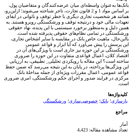
بانک‌ها به‌عنوان واسطه‌ای میان عرضه‌کنندگان و متقاضیان پول،
بر اساس مواد 1 و 2 قانون تجارت، تاجر شناخته می‌شوند؛ ازاین‌رو،
همانند هر شخصیت تجاری دیگری با خطر توقف و ناتوانی در ایفای
تعهدات مالی خود و درنتیجه توقف و ورشکستگی روبرو هستند. به
همین دلیل و به‌منظور برخورد سیستمی با این پدیده، نهاد حقوقی
ورشکستگی در تمامی نظام‌های حقوقی پذیرفته شده است.
بااین‌حال، ماهیت خاص بانک در مقایسه با سایر اشخاص تجاری،
این پرسش را پیش می‌آورد که آیا ابزار و قواعد عمومی
ورشکستگی بر این حوزه نیز جاری است یا ویژگی‌های آن در
اقتصاد کلان، اعمال قواعدی متفاوت در این حوزه را ضروری
ساخته است؟ این مقاله با رویکردی تحلیلی_ تطبیقی، به ارزیابی
این ویژگی‌ها پرداخته، در پایان به این نتیجه می‌رسد که ضمن حفظ
قواعد عمومی، اعمال مقررات ویژه‌ای از جمله مداخلۀ بانک
مرکزی در فرایند صدور و اجرای حکم ورشکستگی، امری ضروری
است.
کلیدواژه‌ها
بازسازی
؛
بانک
؛
خصوصی‌سازی
؛
ورشکستگی
مراجع
آمار
تعداد مشاهده مقاله: 4,423