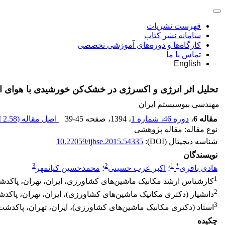
فهرست نشریات
سامانه نشر کتاب
کارگاه‌ها و دوره‌های آموزشی تخصصی
تماس با ما
English
تحلیل اثر انرژی و اکسرژی در خشک‌کن خورشیدی با هوای اج
مهندسی بیوسیستم ایران
مقاله 6
،
دوره 46، شماره 1
، 1394
، صفحه
39-45
اصل مقاله (
2.58 M
نوع مقاله: مقاله پژوهشی
شناسه دیجیتال (DOI):
10.22059/ijbse.2015.54335
نویسندگان
3
2
1
*
هادی باقری
؛
اکبر عرب حسینی
؛
محمدحسین کیانمهر
1
کارشناس ارشد مکانیک ماشین‌های کشاورزی، ‌ایران‌، تهران‌، پاکدشت
2
دانشیار (دکتری مکانیک ماشین‌های کشاورزی)، ایران، تهران، پاکدش
3
استاد (دکتری مکانیک ماشین‌های کشاورزی)، ایران، تهران، پاکدشت،
چکیده