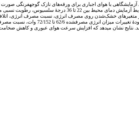
نامیک اثر متغیرهای خشک‌شدن روی مصرف انرژی، نسبت مصرف انرژی، ات
ی در محفظۀ خشک‏کن خورشیدی 32 الی 80 به‌دست آمد. نتایج نشان می‏دهد که افزایش سرعت 