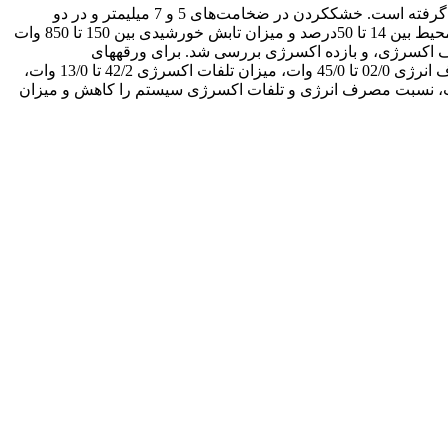
در تحقیق حاضر تحلیل انرژی و اکسرژی محفظۀ خشک‌کن خورشیدی آزمایشگاهی با هوای اجباری برای ورقه‌های نازک گوجه‏فرنگی صورت ‏گرفته است. خشک‏کردن در ضخامت‌های 5 و 7 میلیمتر و در دو
سرعت هوای 5/0 متر‏ بر ‏ثانیه و 1 متر ‏بر ‏ثانیه صورت پذیرفت. در شرایط آزمایش دمای محیط بین 22 تا 36 درجۀ سلسیوس، رطوبت نسبی محیط بین 14 تا 50درصد و میزان تابش خورشیدی بین 150 تا 850 وات
لاف اکسرژی، و بازده اکسرژی بررسی شد. برای ورقه‏های
گوجه‏فرنگی با ضخامت 5 میلیمتر در سرعت هوای 1 متر ‏بر ‏ثانیه محدودۀ تغییرات میزان انرژی مصرف‏شده 62/6 تا 72/152 وات، نسبت مصرف انرژی 02/0 تا 45/0 وات، میزان تلفات اکسرژی 42/2 تا 13/0 وات،
هوای عبوری و کاهش ضخامت، نسبت مصرف انرژی و تلفات اکسرژی سیستم را کاهش و میزان