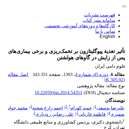
فهرست نشریات
سامانه نشر کتاب
کارگاه‌ها و دوره‌های آموزشی تخصصی
تماس با ما
English
تأثیر تغذیة پیوگلیتازون بر تخمک‌ریزی و برخی بیماری‌های
پس از زایش در گاوهای هولشتن
علوم دامی ایران
مقاله 6
،
دوره 45، شماره 4
، 1393
، صفحه
343-351
اصل مقاله
)
505.92 K
(
نوع مقاله: مقاله پژوهشی
شناسه دیجیتال (DOI):
10.22059/ijas.2014.54353
نویسندگان
3
2
*
1
علیرضا یوسفی
؛
حمید کهرام
؛
احمد زارع شحنه
؛
محمد جواد
1
1
4
ضمیری
؛
فاطمه غازیانی
؛
علی رضایی رودباری
1
دانشجوی دکتری، پردیس کشاورزی و منابع طبیعی دانشگاه
تهران، کرج