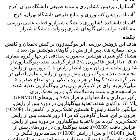
2
استادیار، پردیس کشاورزی و منابع طبیعی دانشگاه تهران، کرج
3
استاد، پردیس کشاورزی و منابع طبیعی دانشگاه تهران، کرج
4
استاد دانشکدة کشاورزی دانشگاه شیراز و قطب علمی بررسی
مشکلات تولیدمثلی گاوهای شیری پرتولید، دانشگاه شیراز
چکیده
هدف این پژوهش بررسی اثر پیوگلیتازون بر کنش تخمدان و کاهش
برخی بیماری‌های پس از زایش در گاوهای هولشتن بود. تعداد
هشتاد گاو شیری هولشتن به‌صورت تصادفی در چهار گروه تیماری
(20n=) با آرایش فاکتوریل 2×2 قرار گرفتند. تغذیة پیوگلیتازون از
14 روز مانده به زمان مورد انتظار زایش تا 21 روز پس از زایش
انجام شد. تغذیة پیوگلیتازون پیش و پس از زایش، عامل اصلی در
نظر گرفته شد؛ گاوها در هر دوره با یکی از دو سطح صفر یا 6
میلی‌گرم به ازای هر کیلوگرم وزن بدن پیوگلیتازون تغذیه شدند.
فراسنجه‌های وابسته به سلامت گاو و روز تخمک‌ریزی
رکوردبرداری و داده‌ها با نرم‌افزار SAS و رویه‌های GENMOD
یاGLM واکاوی شدند. تغذیة پیوگلیتازون در دورة پس از زایش،
میانگین فاصلة زایش تا نخستین تخمک‌ریزی را کاهش داد (02/0P<).
افزون بر این، شمار گاوهایی که در 14 روز نخست پس از زایش
تخمک‌ریزی کردند نیز با تغذیة پیوگلیتازون در دورة پس از زایش
افزایش یافت (03/0P<). تغذیة پیوگلیتازون در دوره‌های پیش از
زایش (01/0P<) و پس از زایش (10/0P<) بسامد بروز لنگش را
کاهش داد. پیوگلیتازون اثر معناداری بر بسامد ورم پستان نداشت.