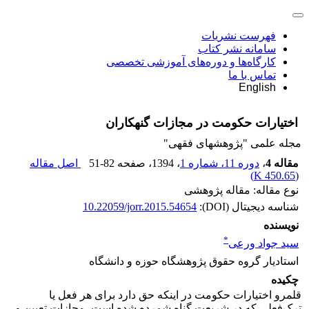
فهرست نشریات
سامانه نشر کتاب
کارگاه‌ها و دوره‌های آموزشی تخصصی
تماس با ما
English
اختیارات حکومت در مجازات گنهکاران
مجله علمی "پژوهشهای فقهی"
مقاله 4
،
دوره 11، شماره 1
، 1394
، صفحه
51-82
اصل مقاله
)
450.65 K
(
نوع مقاله: مقاله پژوهشی
شناسه دیجیتال (DOI):
10.22059/jorr.2015.54654
نویسنده
*
سید جواد ورعی
استادیار گروه حقوق پژوهشگاه حوزه و دانشگاه
چکیده
قلمرو اختیارات حکومت در اینکه حق دارد برای هر فعل یا
ترک‌فعلی که در شریعت گناه شمرده شده است، مجازات تعیین و