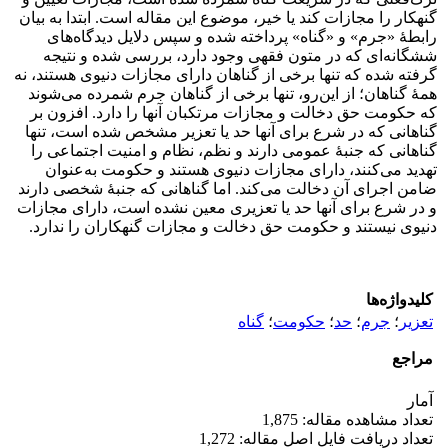
گنهکار را مجازات کند یا خیر، موضوع این مقاله است. ابتدا به بیان
رابطۀ «جرم» و «گناه» پرداخته شده و سپس دلایل دیدگاه‌های
ششگانه‌ای که در متون فقهی وجود دارد، بررسی شده و نتیجه
گرفته شده که تنها برخی از گناهان دارای مجازات دنیوی هستند، نه
همۀ گناهان؛ از این‌رو، تنها برخی از گناهان جرم شمرده می‌شوند
که حکومت حق دخالت و مجازات مرتکبان آنها را دارد. افزون بر
گناهانی که در شرع برای آنها حد یا تعزیر مشخص شده است، تنها
گناهانی که جنبۀ عمومی دارند و نظم، نظام و امنیت اجتماعی را
تهدید می‌کنند، دارای مجازات دنیوی هستند و حکومت به‌عنوان
ضامن اجرای آن دخالت می‌کند. اما گناهانی که جنبۀ شخصی دارند
و در شرع برای آنها حد یا تعزیری معین نشده است، دارای مجازات
دنیوی نیستند و حکومت حق دخالت و مجازات گنهکاران را ندارد.
کلیدواژه‌ها
تعزیر
؛
جرم
؛
حد
؛
حکومت
؛
گناه
مراجع
آمار
تعداد مشاهده مقاله: 1,875
تعداد دریافت فایل اصل مقاله: 1,272