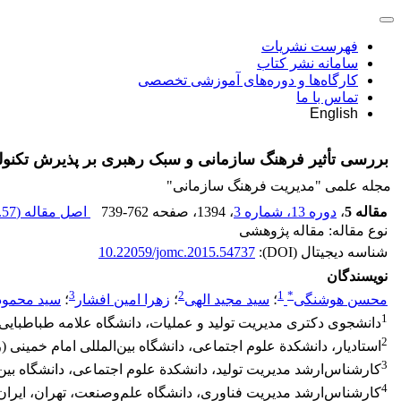
فهرست نشریات
سامانه نشر کتاب
کارگاه‌ها و دوره‌های آموزشی تخصصی
تماس با ما
English
بررسی تأثیر فرهنگ سازمانی و سبک رهبری بر پذیرش تکنول
مجله علمی "مدیریت فرهنگ سازمانی"
مقاله 5
،
دوره 13، شماره 3
، 1394
، صفحه
739-762
اصل مقاله (
57 K
نوع مقاله: مقاله پژوهشی
شناسه دیجیتال (DOI):
10.22059/jomc.2015.54737
نویسندگان
3
2
1
*
محسن هوشنگی
؛
سید مجید الهی
؛
زهرا امین افشار
؛
سید محمو
1
دانشجوی دکتری مدیریت تولید و عملیات، دانشگاه علامه طباطبایی، 
2
استادیار، دانشکدة علوم اجتماعی، دانشگاه بین‌المللی امام خمینی (ر
3
کارشناس‌ارشد مدیریت تولید، دانشکدة علوم اجتماعی، دانشگاه بین‌ا
4
کارشناس‌ارشد مدیریت فناوری، دانشگاه علم‌وصنعت، تهران، ایران