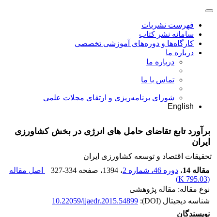
فهرست نشریات
سامانه نشر کتاب
کارگاه‌ها و دوره‌های آموزشی تخصصی
درباره ما
درباره ما
تماس با ما
شورای برنامه‌ریزی و ارتقای مجلات علمی
English
برآورد تابع تقاضای حامل های انرژی در بخش کشاورزی
ایران
تحقیقات اقتصاد و توسعه کشاورزی ایران
مقاله 14
،
دوره 46، شماره 2
، 1394
، صفحه
327-334
اصل مقاله
)
795.03 K
(
نوع مقاله: مقاله پژوهشی
شناسه دیجیتال (DOI):
10.22059/ijaedr.2015.54899
نویسندگان