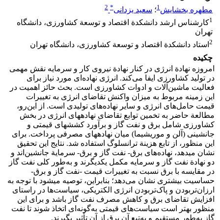
2
*
1
مطهره بخشایش
؛
سعید یزدانی
1
کارشناس ارشد دانشکدة اقتصاد و توسعة کشاورزی، دانشگاه
تهران
2
استاد دانشکدة اقتصاد و توسعة کشاورزی، دانشگاه تهران
چکیده
امروزه نهادة انرژی در کنار نهادة نیروی کار و سرمایه نقش مهمی
در تولید کشاورزی ایفا می‌کند. انرژی نهاده‌ای مورد نیاز برای
فعالیت ماشین‌آلات و ادوات کشاورزی است. بحث حائز اهمیت در
این زمینه مربوط به میزان واکنش تقاضای انرژی به تغییرات
قیمت حامل‌های انرژی و سایر نهاده‌های تولیدی است. از این‌‌رو،
مطالعة حاضر به تخمین توابع تقاضای نهاده­های انرژی در بخش
کشاورزی شامل برق و نفت گاز و برآورد کشش­های قیمتی و
جانشینی (آلن و موریشیما) میان نهاده­های مصرفی پرداخت. برای
این منظور، از تابع هزینة ترانسلوگ استفاده شد. نتایج این تحقیق
نشان می­دهد، نهاده‌های برق- نفت گاز و برق- سرمایة جانشین‌اند و
دو نهادة نفت گاز و سرمایه مکمل یکدیگرند و به‌طور کلی نفت گاز
در مقایسه با برق نسبت به تغییرات قیمت -نفت گاز و برق-
حساسیت بیشتری نشان می‌دهد؛ بنابراین، توصیه می­شود با توجه به
ارزان‌تربودن و پاک‌تربودن انرژی الکتریکی، سیاست‌ها در راستای
افزایش تقاضای برق و کاهش مصرف نفت گاز باشد و برای این
منظور بهتر است سیاست‌های قیمتی به‌گونه‌ای اتخاذ شوند تا نفت
گاز به‌طور مستقیم و به‌تبع آن برق از آن تأثیر بگیرند.