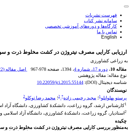
فهرست نشریات
سامانه نشر کتاب
کارگاه‌ها و دوره‌های آموزشی تخصصی
تماس با ما
English
ارزیابی کارایی مصرف نیتروژن در کشت مخلوط ذرت و سوی
به زراعی کشاورزی
مقاله 10
،
دوره 17، شماره 4
، 1394
، صفحه
967-978
اصل مقاله (
 K
نوع مقاله: مقاله پژوهشی
شناسه دیجیتال (DOI):
10.22059/jci.2015.55144
نویسندگان
2
2
*
1
پرستو پهلوانلو
؛
مجید رحیمی زاده
؛
محمد رضا توکلو
1
کارشناس ارشد، گروه زراعت، دانشکدۀ کشاورزی، دانشگاه آزاد اسل
2
استادیار، گروه زراعت، دانشکدۀ کشاورزی، دانشگاه آزاد اسلامی واح
چکیده
به‌منظور بررسی کارایی مصرف نیتروژن در کشت مخلوط ذرت و سویا،