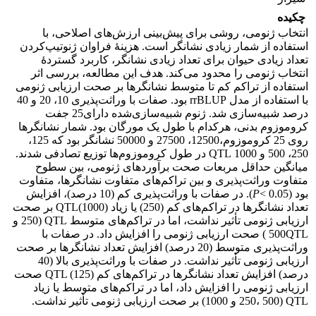
چکیده
انتخاب ژنومی، روشی برای پیش‌بینی ارزش‌های اصلاحی، با
استفاده از شمار زیادی نشانگر است. هزینۀ فراوان ژنوتیپ‌کردن
تعداد زیادی حیوان برای تعداد زیادی نشانگر، کاربرد گستردۀ
انتخاب ژنومی را محدود می‌کند. هدف این مطالعه، بررسی اثر
استفاده از تراکم کم تا متوسط نشانگرها بر صحت ارزیابی ژنومی
با استفاده از مدل rrBLUP بود. صفات با وراثت‌پذیری 10، 20 و 40
درصد شبیه‌سازی شد. ژنوم شبیه‌سازی‌شده دارای25 جفت
کروموزوم بدنی، هرکدام با طول یک مورگان بود. شمار نشانگرها
روی 25 کروموزوم،12500، 27500 و 50000 نشانگر بود که 125،
250، 500 و 1000 QTL در طول کروموزوم‌ها توزیع تصادفی شدند.
میانگین حداقل مربعات صحت برآوردهای ژنومی، بین سطوح
متفاوت وراثت‌پذیری و بین تراکم‌های متفاوت نشانگرها، متفاوت
بود (
P
< 0.05). در صفات با وراثت‌پذیری کم (10 درصد)، افزایش
تعداد نشانگرها در تراکم‌های کم (250) یا زیاد (1000)QTL بر صحت
ارزیابی ژنومی تأثیر نداشت، اما در تراکم‌های متوسط QTL (250 و
500QTL ) صحت ارزیابی ژنومی را افزایش داد. در صفات با
وراثت‌پذیری متوسط (20 درصد) افزایش تعداد نشانگرها بر صحت
ارزیابی ژنومی تأثیر نداشت. در صفات با وراثت‌پذیری بالا (40
درصد) افزایش تعداد نشانگرها در تراکم‌های کم QTL (125) صحت
ارزیابی ژنومی را افزایش داد، اما در تراکم‌های متوسط یا زیاد
QTL (250، 500 و 1000) بر صحت ارزیابی ژنومی تأثیر نداشت.