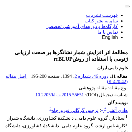
فهرست نشریات
سامانه نشر کتاب
کارگاه‌ها و دوره‌های آموزشی تخصصی
تماس با ما
English
مطالعۀ اثر افزایش شمار نشانگرها بر صحت ارزیابی
ژنومی با استفاده از روشrrBLUP
علوم دامی ایران
مقاله 11
،
دوره 46، شماره 2
، 1394
، صفحه
195-200
اصل مقاله
)
420.42 K
(
نوع مقاله: مقاله پژوهشی
شناسه دیجیتال (DOI):
10.22059/ijas.2015.55651
نویسندگان
2
1
*
هادی آتشی
؛
نرجس گرگانی فیروزجاه
1
استادیار، گروه علوم دامی، دانشکدۀ کشاورزی، دانشگاه شیراز
2
کارشناس ارشد، گروه علوم دامی، دانشکدۀ کشاورزی، دانشگاه
شیراز